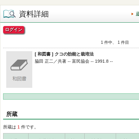
資料詳細
ログイン
1 件中、 1 件目
[ 和図書 ] クコの効能と栽培法
脇田 正二／共著 -- 富民協会 -- 1991.8 --
所蔵
所蔵は
1
件です。