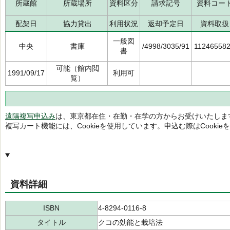
所蔵館
所蔵場所
資料区分
請求記号
資料コー
配架日
協力貸出
利用状況
返却予定日
資料取扱
一般図
中央
書庫
/4998/3035/91
11246558
書
可能（館内閲
1991/09/17
利用可
覧）
遠隔複写申込み
は、東京都在住・在勤・在学の方からお受けいたしま
複写カート機能には、Cookieを使用しています。申込む際はCooki
資料詳細
ISBN
4-8294-0116-8
タイトル
クコの効能と栽培法