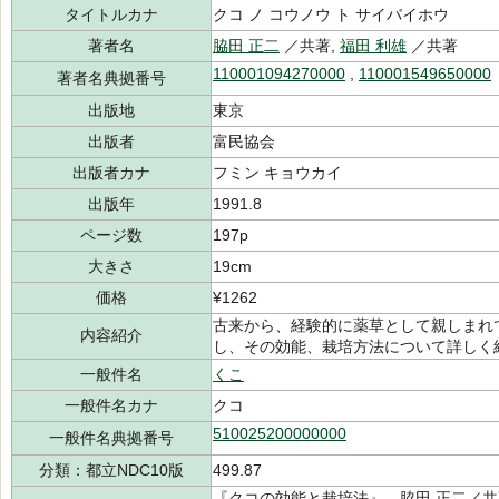
タイトルカナ
クコ ノ コウノウ ト サイバイホウ
著者名
脇田 正二
／共著,
福田 利雄
／共著
110001094270000
,
110001549650000
著者名典拠番号
出版地
東京
出版者
富民協会
出版者カナ
フミン キョウカイ
出版年
1991.8
ページ数
197p
大きさ
19cm
価格
¥1262
古来から、経験的に薬草として親しまれ
内容紹介
し、その効能、栽培方法について詳しく
一般件名
くこ
一般件名カナ
クコ
510025200000000
一般件名典拠番号
分類：都立NDC10版
499.87
『クコの効能と栽培法』 脇田 正二／共著,