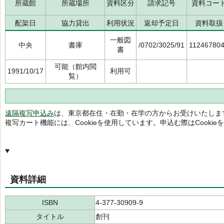
所蔵館
所蔵場所
資料区分
請求記号
資料コー
配架日
協力貸出
利用状況
返却予定日
資料取扱
一般図
中央
書庫
/0702/3025/91
11246780
書
可能（館内閲
1991/10/17
利用可
覧）
遠隔複写申込み
は、東京都在住・在勤・在学の方からお受けいたしま
複写カート機能には、Cookieを使用しています。申込む際はCooki
資料詳細
ISBN
4-377-30909-9
タイトル
創刊