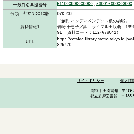
511000900000000
,
530016600000000
一般件名典拠番号
分類：都立NDC10版
070.233
『創刊 インディペンデント紙の挑戦』 マ
資料情報1
岩崎 千恵子／訳 サイマル出版会 1991.
91 資料コード：1124678042）
https://catalog.library.metro.tokyo.lg.jp
URL
825470
サイトポリシー
個人情
都立中央図書館 〒106-857
都立多摩図書館 〒185-852