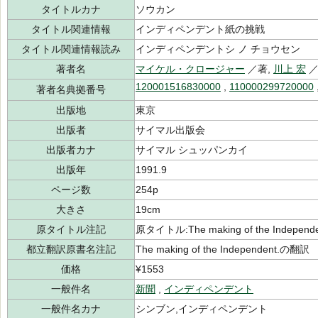
タイトルカナ
ソウカン
タイトル関連情報
インディペンデント紙の挑戦
タイトル関連情報読み
インディペンデントシ ノ チョウセン
著者名
マイケル・クロージャー
／著,
川上 宏
／
120001516830000
,
110000299720000
著者名典拠番号
出版地
東京
出版者
サイマル出版会
出版者カナ
サイマル シュッパンカイ
出版年
1991.9
ページ数
254p
大きさ
19cm
原タイトル注記
原タイトル:The making of the Independ
都立翻訳原書名注記
The making of the Independent.の翻訳
価格
¥1553
一般件名
新聞
,
インディペンデント
一般件名カナ
シンブン,インディペンデント