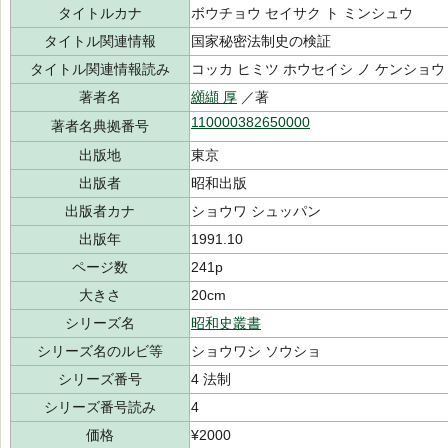
タイトルカナ
ボウチョウ セイサク ト ミンシュウ
タイトル関連情報
国家秘密法制史の検証
タイトル関連情報読み
コッカ ヒミツ ホウセイシ ノ ケンショウ
著者名
纐纈 厚
／著
110000382650000
著者名典拠番号
出版地
東京
出版者
昭和出版
出版者カナ
ショウワ シュッパン
出版年
1991.10
ページ数
241p
大きさ
20cm
シリーズ名
昭和史叢書
シリーズ名のルビ等
ショウワシ ソウショ
シリーズ番号
4 法制
シリーズ番号読み
4
価格
¥2000