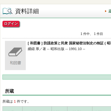
資料詳細
ログイン
1 件中、 1 件目
[ 和図書 ] 防諜政策と民衆 国家秘密法制史の検証 ( 昭和
纐纈 厚／著 -- 昭和出版 -- 1991.10 --
所蔵
所蔵は
1
件です。