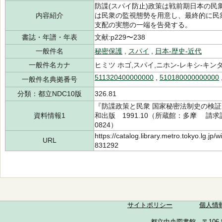
防諜(スパイ防止)政策は戦前期日本の
内容紹介
は民衆の監視態勢を用意し、最終的に民
支配の実態の一端を告発する。
書誌・年譜・年表
文献:p229〜238
一般件名
秘密保護
,
スパイ
,
日本-歴史-近代
一般件名カナ
ヒミツ ホゴ,スパイ,ニホン-レキシ-キン
511320400000000
,
510180000000000
一般件名典拠番号
分類：都立NDC10版
326.81
『防諜政策と民衆 国家秘密法制史の検証
資料情報1
和出版 1991.10（所蔵館：多摩 請求記号
0824）
https://catalog.library.metro.tokyo.lg.jp
URL
831292
サイトポリシー
個人情