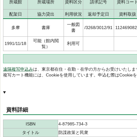
所蔵館
所蔵場所
資料区分
請求記号
資料コー
配架日
協力貸出
利用状況
返却予定日
資料取扱
一般図
多摩
書庫
/3268/3012/91
11246908
書
可能（館内閲
1991/11/18
利用可
覧）
遠隔複写申込み
は、東京都在住・在勤・在学の方からお受けいたしま
複写カート機能には、Cookieを使用しています。申込む際はCooki
資料詳細
ISBN
4-87985-734-3
タイトル
防諜政策と民衆