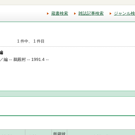
蔵書検索
雑誌記事検索
ジャンル検
1 件中、 1 件目
編
 鵜殿村 -- 1991.4 --
所蔵状