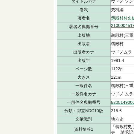
タイトルカナ
ウドノ ソン
巻次
史料編
著者名
鵜殿村村史
210000451
著者名典拠番号
出版地
鵜殿村(三重
出版者
鵜殿村
出版者カナ
ウドノムラ
出版年
1991.4
ページ数
1122p
大きさ
22cm
一般件名
鵜殿村(三重
一般件名カナ
ウドノ ムラ
一般件名典拠番号
520514900
分類：都立NDC10版
215.6
文献識別
地方史
『鵜殿村史
資料情報1
央 請求記号：