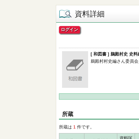
資料詳細
ログイン
[ 和図書 ] 鵜殿村史 史料
鵜殿村村史編さん委員会／編 --
所蔵
所蔵は
1
件です。
資料区