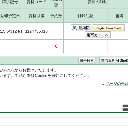
請求記号
資料コード
資料の利用
態
返却予定日
資料取扱
予約数
付録注記
備考
配架図
Digital BookShelf
215.6/3124/1
1124735318
0
在学の方からお受けいたします。
ています。申込む際はCookieを有効にしてください。
ページの先