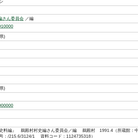
シ
編さん委員会
／編
910000
県)
県)
000000
 史料編』 鵜殿村村史編さん委員会／編 鵜殿村 1991.4（所蔵館：
/215.6/3124/1 資料コード：1124735318）