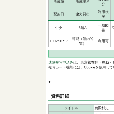
所蔵館
所蔵場所
分
利用状
配架日
協力貸出
況
一般図
中央
3階A
/
書
可能（館内閲
1992/01/17
利用可
覧）
遠隔複写申込み
は、東京都在住・在勤・
複写カート機能には、Cookieを使用し
資料詳細
タイトル
鵜殿村史