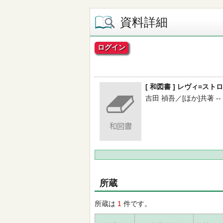
資料詳細
ログイン
[ 和図書 ] レヴィ=ストロース
吉田 禎吾／[ほか]共著 -- 清
所蔵
所蔵は
1
件です。