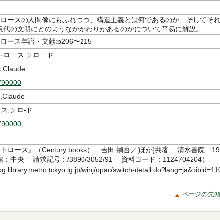
トロースの人間像にもふれつつ、構造主義とは何であるのか、そしてそ
現代の文明にどのようなかかわりがあるのかについて平易に解説。
ロース年譜・文献:p206〜215
トロース クロード
s,Claude
790000
s,Claude
-ス,クロ-ド
790000
トロース』（Century books） 吉田 禎吾／[ほか]共著 清水書院 19
館：中央 請求記号：/3890/3052/91 資料コード：1124704204）
log.library.metro.tokyo.lg.jp/winj/opac/switch-detail.do?lang=ja&bibid=11
ページの先