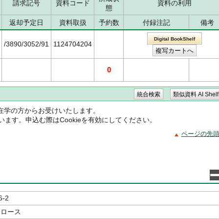
請求記号
資料コード
資料の利用
態
返却予定日
資料取扱
予約数
付録注記
備考
Digital BookShelf
/3890/3052/91
1124704204
0
在学の方からお受けいたします。
ています。申込む際はCookieを有効にしてください。
ページの先
6-2
トロース