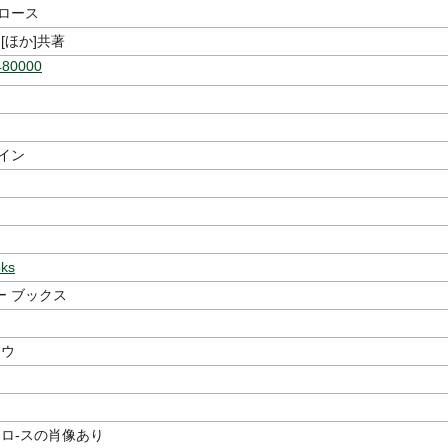
トロース
[ほか]共著
480000
イン
oks
ー ブックス
ソウ
トロ-スの肖像あり