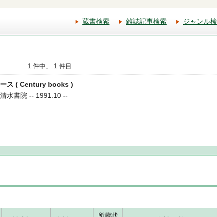
蔵書検索
雑誌記事検索
ジャンル検
1 件中、 1 件目
 ( Century books )
水書院 -- 1991.10 --
所蔵状