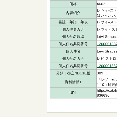
価格
¥602
レヴィ=ス
内容紹介
はいったい
書誌・年譜・年表
レヴィ=スト
個人件名カナ
レヴィ・ス
個人件名原綴
Lévi‐Straus
個人件名典拠番号
120000183
個人件名
Lévi Straus
個人件名カナ
レビ ストロ
個人件名典拠番号
120000183
分類：都立NDC10版
389
『レヴィ=ス
資料情報1
1.10（所蔵
https://cata
URL
836696