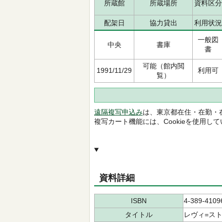
所蔵館
所蔵場所
資料区分
配架日
協力貸出
利用状況
一般図
中央
書庫
書
可能（館内閲
1991/11/29
利用可
覧）
遠隔複写申込み
は、東京都在住・在勤・
複写カート機能には、Cookieを使用し
資料詳細
ISBN
4-389-4109
タイトル
レヴィ=ス