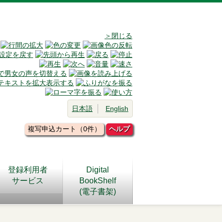
＞閉じる
日本語
English
複写申込カート（0件）
ヘルプ
登録利用者
Digital
サービス
BookShelf
(電子書架)