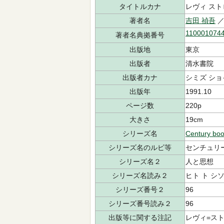
タイトルカナ
レヴィ ス
著者名
吉田 禎吾
／
110001074
著者名典拠番号
出版地
東京
出版者
清水書院
出版者カナ
シミズ ショ
出版年
1991.10
ページ数
220p
大きさ
19cm
シリーズ名
Century bo
シリーズ名のルビ等
センチュリ
シリーズ名２
人と思想
シリーズ名読み２
ヒト ト シ
シリーズ番号２
96
シリーズ番号読み２
96
出版等に関する注記
レヴィ=ス