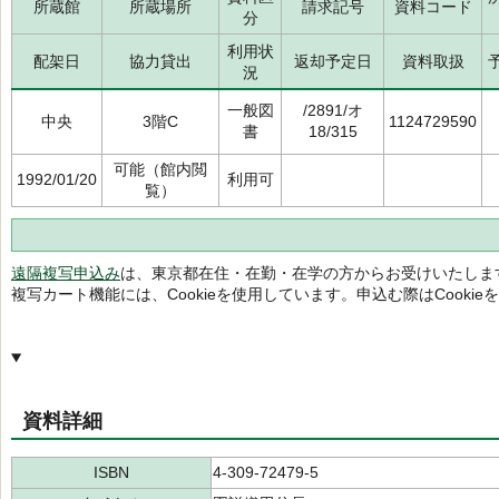
所蔵館
所蔵場所
請求記号
資料コード
分
利用状
配架日
協力貸出
返却予定日
資料取扱
況
一般図
/2891/オ
中央
3階C
1124729590
書
18/315
可能（館内閲
1992/01/20
利用可
覧）
遠隔複写申込み
は、東京都在住・在勤・在学の方からお受けいたしま
複写カート機能には、Cookieを使用しています。申込む際はCooki
資料詳細
ISBN
4-309-72479-5