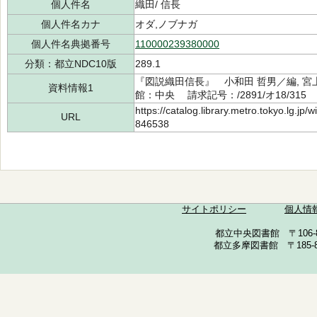
個人件名
織田/ 信長
個人件名カナ
オダ,ノブナガ
個人件名典拠番号
110000239380000
分類：都立NDC10版
289.1
『図説織田信長』 小和田 哲男／編, 宮上
資料情報1
館：中央 請求記号：/2891/オ18/315 
https://catalog.library.metro.tokyo.lg.jp
URL
846538
サイトポリシー
個人情
都立中央図書館 〒106-857
都立多摩図書館 〒185-852