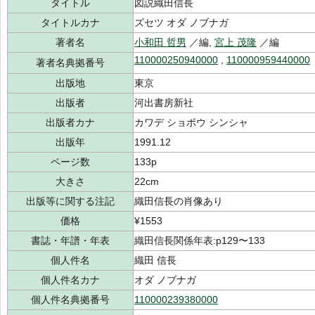
タイトル
図説織田信長
タイトルカナ
ズセツ オダ ノブナガ
著者名
小和田 哲男
／編,
宮上 茂隆
／編
110000250940000
,
110000959440000
著者名典拠番号
出版地
東京
出版者
河出書房新社
出版者カナ
カワデ ショボウ シンシャ
出版年
1991.12
ページ数
133p
大きさ
22cm
出版等に関する注記
織田信長の肖像あり
価格
¥1553
書誌・年譜・年表
織田信長関係年表:p129〜133
個人件名
織田 信長
個人件名カナ
オダ ノブナガ
個人件名典拠番号
110000239380000