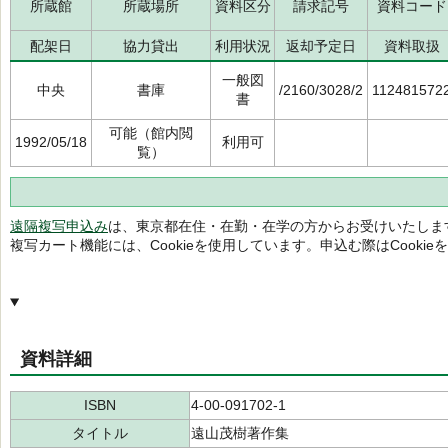
所蔵館
所蔵場所
資料区分
請求記号
資料コード
配架日
協力貸出
利用状況
返却予定日
資料取扱
一般図
中央
書庫
/2160/3028/2
112481572
書
可能（館内閲
1992/05/18
利用可
覧）
遠隔複写申込み
は、東京都在住・在勤・在学の方からお受けいたしま
複写カート機能には、Cookieを使用しています。申込む際はCooki
資料詳細
ISBN
4-00-091702-1
タイトル
遠山茂樹著作集