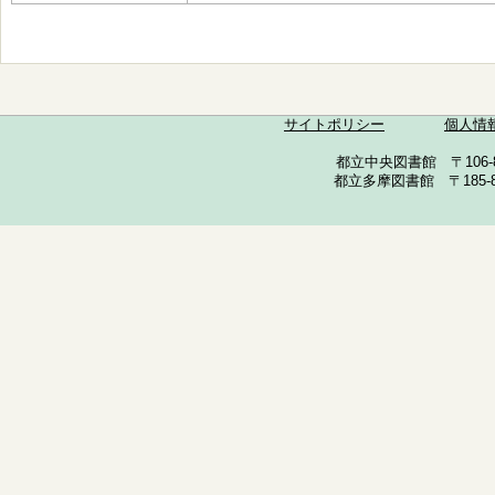
サイトポリシー
個人情
都立中央図書館 〒106-857
都立多摩図書館 〒185-852