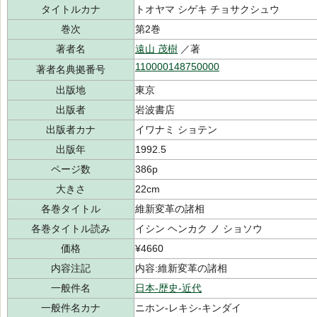
タイトルカナ
トオヤマ シゲキ チョサクシュウ
巻次
第2巻
著者名
遠山 茂樹
／著
110000148750000
著者名典拠番号
出版地
東京
出版者
岩波書店
出版者カナ
イワナミ ショテン
出版年
1992.5
ページ数
386p
大きさ
22cm
各巻タイトル
維新変革の諸相
各巻タイトル読み
イシン ヘンカク ノ ショソウ
価格
¥4660
内容注記
内容:維新変革の諸相
一般件名
日本-歴史-近代
一般件名カナ
ニホン-レキシ-キンダイ