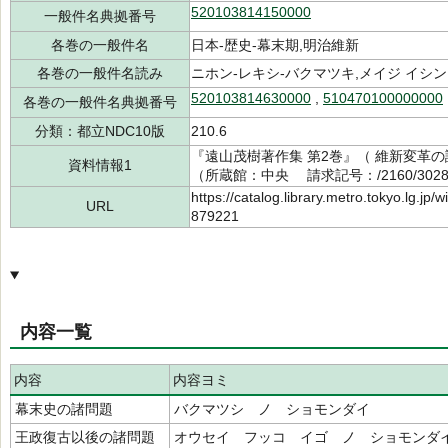
520103814150000
一般件名典拠番号
各巻の一般件名
日本-歴史-幕末期,明治維新
各巻の一般件名読み
ニホン-レキシ-バクマツキ,メイジ イシン
520103814630000
,
510470100000000
各巻の一般件名典拠番号
分類：都立NDC10版
210.6
『遠山茂樹著作集 第2巻』（ 維新変革の
資料情報1
（所蔵館：中央 請求記号：/2160/3028
https://catalog.library.metro.tokyo.lg.jp
URL
879221
内容一覧
内容
内容ヨミ
幕末史の諸問題
バクマツシ ノ ショモンダイ
王政復古以後の諸問題
オウセイ フッコ イゴ ノ ショモンダ