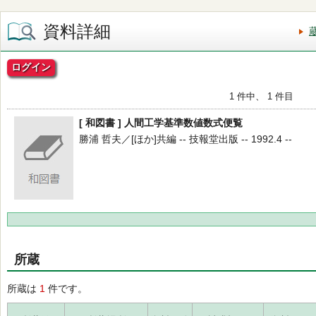
資料詳細
ログイン
1 件中、 1 件目
[ 和図書 ] 人間工学基準数値数式便覧
勝浦 哲夫／[ほか]共編 -- 技報堂出版 -- 1992.4 --
所蔵
所蔵は
1
件です。