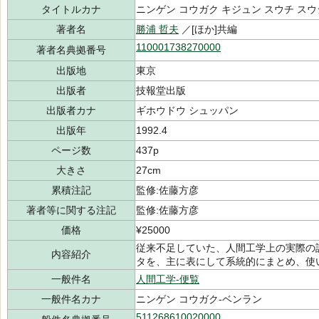
タイトルカナ
ニンゲン コウガク キジュン スウチ スウ
著者名
勝浦 哲夫
／[ほか]共編
110001738270000
著者名典拠番号
出版地
東京
出版者
技報堂出版
出版者カナ
ギホウドウ シュッパン
出版年
1992.4
ページ数
437p
大きさ
27cm
累積注記
監修:佐藤方彦
著者等に関する注記
監修:佐藤方彦
価格
¥25000
従来不足していた、人間工学上の実際の
内容紹介
タを、主に表にして系統的にまとめ、使
一般件名
人間工学-便覧
一般件名カナ
ニンゲン コウガク-ベンラン
511268610020000