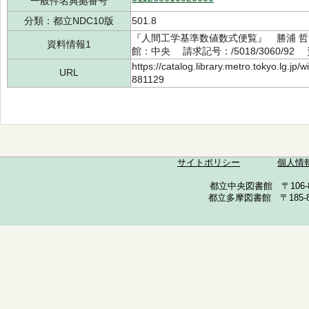
一般件名典拠番号
分類：都立NDC10版
501.8
『人間工学基準数値数式便覧』 勝浦 哲夫
資料情報1
館：中央 請求記号：/5018/3060/92 
https://catalog.library.metro.tokyo.lg.jp
URL
881129
サイトポリシー
個人情
都立中央図書館 〒106-857
都立多摩図書館 〒185-852