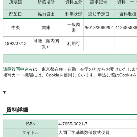
所蔵館
所蔵場所
資料区分
請求記号
資料コー
配架日
協力貸出
利用状況
返却予定日
資料取扱
一般図
中央
書庫
/5018/3060/92
11248583
書
可能（館内閲
1992/07/13
利用可
覧）
遠隔複写申込み
は、東京都在住・在勤・在学の方からお受けいたしま
複写カート機能には、Cookieを使用しています。申込む際はCooki
資料詳細
ISBN
4-7655-0021-7
タイトル
人間工学基準数値数式便覧