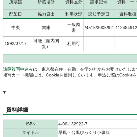
所蔵館
所蔵場所
資料区分
請求記号
資料コー
配架日
協力貸出
利用状況
返却予定日
資料取扱
一般図
中央
書庫
/4515/3005/92
11248491
書
可能（館内閲
1992/07/17
利用可
覧）
遠隔複写申込み
は、東京都在住・在勤・在学の方からお受けいたしま
複写カート機能には、Cookieを使用しています。申込む際はCooki
資料詳細
ISBN
4-06-132922-7
タイトル
暴風・台風びっくり小事典