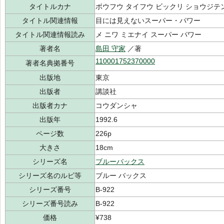
タイトルカナ
ボウフウ タイフウ ビックリ ショウジテ
タイトル関連情報
目には見えないスーパー・パワー
タイトル関連情報読み
メ ニワ ミエナイ スーパー パワー
著者名
島田 守家
／著
110001752370000
著者名典拠番号
出版地
東京
出版者
講談社
出版者カナ
コウダンシャ
出版年
1992.6
ページ数
226p
大きさ
18cm
シリーズ名
ブルーバックス
シリーズ名のルビ等
ブルー バックス
シリーズ番号
B-922
シリーズ番号読み
B-922
価格
¥738