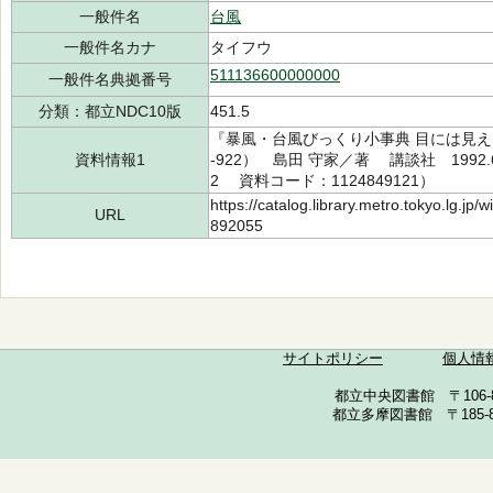
一般件名
台風
一般件名カナ
タイフウ
511136600000000
一般件名典拠番号
分類：都立NDC10版
451.5
『暴風・台風びっくり小事典 目には見え
資料情報1
-922） 島田 守家／著 講談社 1992.
2 資料コード：1124849121）
https://catalog.library.metro.tokyo.lg.jp
URL
892055
サイトポリシー
個人情
都立中央図書館 〒106-857
都立多摩図書館 〒185-852