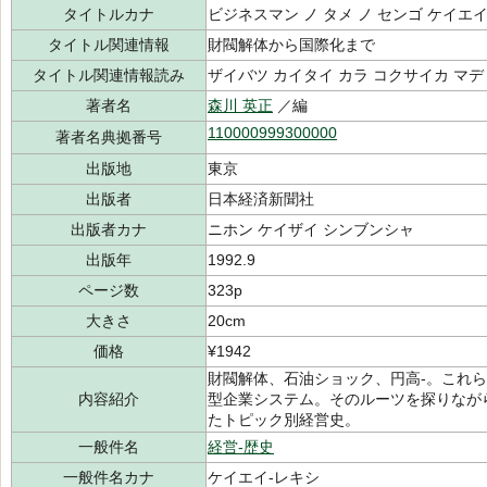
タイトルカナ
ビジネスマン ノ タメ ノ センゴ ケイエ
タイトル関連情報
財閥解体から国際化まで
タイトル関連情報読み
ザイバツ カイタイ カラ コクサイカ マデ
著者名
森川 英正
／編
110000999300000
著者名典拠番号
出版地
東京
出版者
日本経済新聞社
出版者カナ
ニホン ケイザイ シンブンシャ
出版年
1992.9
ページ数
323p
大きさ
20cm
価格
¥1942
財閥解体、石油ショック、円高-。これ
内容紹介
型企業システム。そのルーツを探りなが
たトピック別経営史。
一般件名
経営-歴史
一般件名カナ
ケイエイ-レキシ