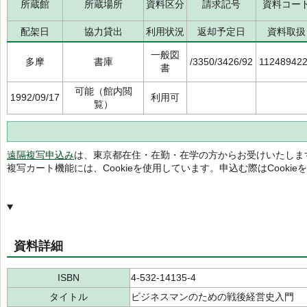
所蔵館
所蔵場所
資料区分
請求記号
資料コー
配架日
協力貸出
利用状況
返却予定日
資料取扱
一般図
多摩
書庫
/3350/3426/92
11248942
書
可能（館内閲
1992/09/17
利用可
覧）
遠隔複写申込み
は、東京都在住・在勤・在学の方からお受けいたしま
複写カート機能には、Cookieを使用しています。申込む際はCooki
資料詳細
ISBN
4-532-14135-4
タイトル
ビジネスマンのための戦後経営史入門