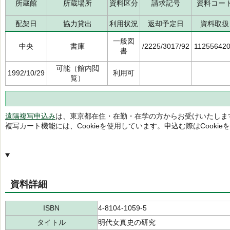
所蔵館
所蔵場所
資料区分
請求記号
資料コー
配架日
協力貸出
利用状況
返却予定日
資料取扱
一般図
中央
書庫
/2225/3017/92
11255642
書
可能（館内閲
1992/10/29
利用可
覧）
遠隔複写申込み
は、東京都在住・在勤・在学の方からお受けいたしま
複写カート機能には、Cookieを使用しています。申込む際はCooki
資料詳細
ISBN
4-8104-1059-5
タイトル
明代女真史の研究