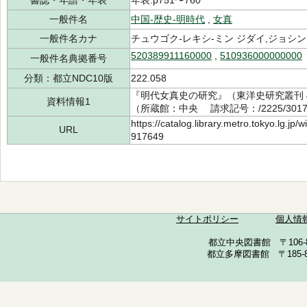
書誌・年譜・年表
年表:p751〜760
一般件名
中国-歴史-明時代
,
女真
一般件名カナ
チュウゴク-レキシ-ミン ジダイ,ジョシン
520389911160000
,
510936000000000
一般件名典拠番号
分類：都立NDC10版
222.058
『明代女真史の研究』（東洋史研究叢刊 4
資料情報1
（所蔵館：中央 請求記号：/2225/3017
https://catalog.library.metro.tokyo.lg.jp
URL
917649
サイトポリシー
個人情
都立中央図書館 〒106-857
都立多摩図書館 〒185-852