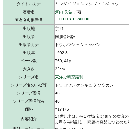
タイトルカナ
ミンダイ ジョシンシ ノ ケンキュウ
著者名
河内 良弘
／著
110001816580000
著者名典拠番号
出版地
京都
出版者
同朋舎出版
出版者カナ
ドウホウシャ シュッパン
出版年
1992.8
ページ数
760, 41p
大きさ
22cm
シリーズ名
東洋史研究叢刊
シリーズ名のルビ等
トウヨウシ ケンキュウ ソウカン
シリーズ番号
46
シリーズ番号読み
46
価格
¥17476
14世紀半ばから17世紀初頭までの女真
内容紹介
史料を再検討し、問題の発見につとめた