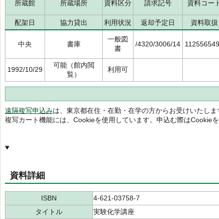
所蔵館
所蔵場所
資料区分
請求記号
資料コー
配架日
協力貸出
利用状況
返却予定日
資料取扱
一般図
中央
書庫
/4320/3006/14
11255654
書
可能（館内閲
1992/10/29
利用可
覧）
遠隔複写申込み
は、東京都在住・在勤・在学の方からお受けいたしま
複写カート機能には、Cookieを使用しています。申込む際はCooki
資料詳細
ISBN
4-621-03758-7
タイトル
実験化学講座