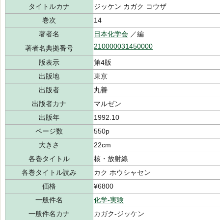
タイトルカナ
ジッケン カガク コウザ
巻次
14
著者名
日本化学会
／編
210000031450000
著者名典拠番号
版表示
第4版
出版地
東京
出版者
丸善
出版者カナ
マルゼン
出版年
1992.10
ページ数
550p
大きさ
22cm
各巻タイトル
核・放射線
各巻タイトル読み
カク ホウシャセン
価格
¥6800
一般件名
化学-実験
一般件名カナ
カガク-ジッケン