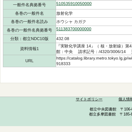
510535910050000
一般件名典拠番号
各巻の一般件名
放射化学
各巻の一般件名読み
ホウシャ カガク
511383700000000
各巻の一般件名典拠番号
分類：都立NDC10版
432.08
『実験化学講座 14』（ 核・放射線）第4
資料情報1
館：中央 請求記号：/4320/3006/14 
https://catalog.library.metro.tokyo.lg.jp
URL
918333
サイトポリシー
個人情
都立中央図書館 〒106-857
都立多摩図書館 〒185-852