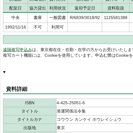
配架日
協力貸出
利用状況
返却予定日
資料取扱
中央
書庫
一般図書
R/6839/3018/92
1125581388
1992/11/16
不可
利用可
遠隔複写申込み
は、東京都在住・在勤・在学の方からお受けいたしま
複写カート機能には、Cookieを使用しています。申込む際はCooki
資料詳細
ISBN
4-425-25051-6
タイトル
港運関係法令集
タイトルカナ
コウウン カンケイ ホウレイシュウ
出版地
東京