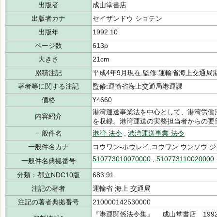
出版者
成山堂書店
出版者カナ
セイザンドウ ショテン
出版年
1992.10
ページ数
613p
大きさ
21cm
累積注記
平成4年9月現在,監修:運輸省海上交通局
著者等に関する注記
監修:運輸省海上交通局港運課
価格
¥4660
港湾運送事業法を中心として、港湾労働
内容紹介
を収録。港湾運送の実務担当者からの要
一般件名
港湾-法令
,
港湾運送事業-法令
一般件名カナ
コウワン-ホウレイ,コウワン ウンソウ 
510773010070000
,
510773110020000
一般件名典拠番号
分類：都立NDC10版
683.91
注記の著者
運輸省 海上 交通局
注記の著者典拠番号
210000142530000
『港運関係法令集』 成山堂書店 1992.