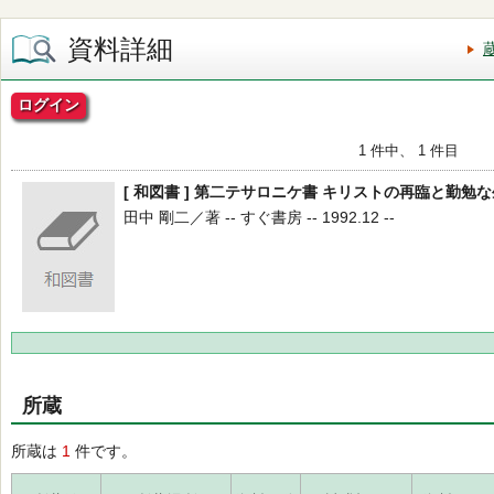
資料詳細
ログイン
1 件中、 1 件目
[ 和図書 ] 第二テサロニケ書 キリストの再臨と勤勉
田中 剛二／著 -- すぐ書房 -- 1992.12 --
所蔵
所蔵は
1
件です。