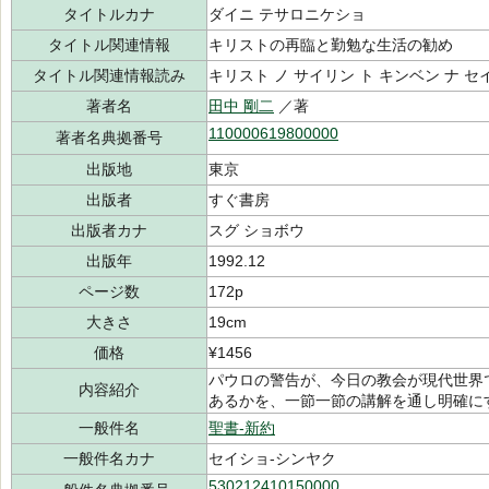
タイトルカナ
ダイニ テサロニケショ
タイトル関連情報
キリストの再臨と勤勉な生活の勧め
タイトル関連情報読み
キリスト ノ サイリン ト キンベン ナ セ
著者名
田中 剛二
／著
110000619800000
著者名典拠番号
出版地
東京
出版者
すぐ書房
出版者カナ
スグ ショボウ
出版年
1992.12
ページ数
172p
大きさ
19cm
価格
¥1456
パウロの警告が、今日の教会が現代世界
内容紹介
あるかを、一節一節の講解を通し明確に
一般件名
聖書-新約
一般件名カナ
セイショ-シンヤク
530212410150000