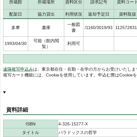
所蔵館
所蔵場所
資料区分
請求記号
資料コー
配架日
協力貸出
利用状況
返却予定日
資料取扱
一般図
多摩
書庫
/1160/3019/93
11257283
書
可能（館内閲
1993/04/30
利用可
覧）
遠隔複写申込み
は、東京都在住・在勤・在学の方からお受けいたしま
複写カート機能には、Cookieを使用しています。申込む際はCooki
資料詳細
ISBN
4-326-15277-X
タイトル
パラドックスの哲学