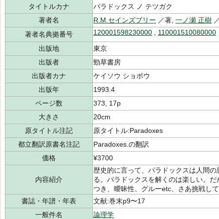
タイトルカナ
パラドックス ノ テツガク
著者名
R.M.セインズブリー
／著,
一ノ瀬 正樹
120001598230000
,
110001510080000
著者名典拠番号
出版地
東京
出版者
勁草書房
出版者カナ
ケイソウ ショボウ
出版年
1993.4
ページ数
373, 17p
大きさ
20cm
原タイトル注記
原タイトル:Paradoxes
都立翻訳原書名注記
Paradoxes.の翻訳
価格
¥3700
歴史的に言って、パラドックスは人間の
内容紹介
る。パラドックスを解くのは楽しい。だ
つき、曖昧性、グルーetc、さあ挑戦し
書誌・年譜・年表
文献:巻末p9〜17
一般件名
論理学