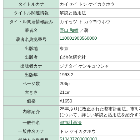
タイトルカナ
カイセイ トシ ケイカクホウ
タイトル関連情報
解説と活用法
タイトル関連情報読み
カイセツ ト カツヨウホウ
著者名
野口 和雄
／著
110001903560000
著者名典拠番号
出版地
東京
出版者
自治体研究社
出版者カナ
ジチタイ ケンキュウシャ
出版年
1993.2
ページ数
206p
大きさ
21cm
価格
¥1650
25年ぶりに改正された都市計画法。市
内容紹介
について、詳しい解説と活用法を紹介す
一般件名
都市計画法
一般件名カナ
トシ ケイカクホウ
510437200000000