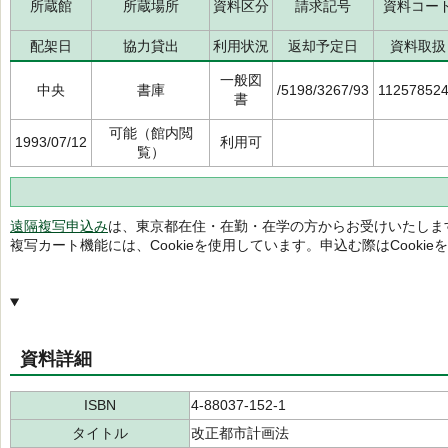
所蔵館
所蔵場所
資料区分
請求記号
資料コー
配架日
協力貸出
利用状況
返却予定日
資料取扱
一般図
中央
書庫
/5198/3267/93
11257852
書
可能（館内閲
1993/07/12
利用可
覧）
遠隔複写申込み
は、東京都在住・在勤・在学の方からお受けいたしま
複写カート機能には、Cookieを使用しています。申込む際はCooki
資料詳細
ISBN
4-88037-152-1
タイトル
改正都市計画法