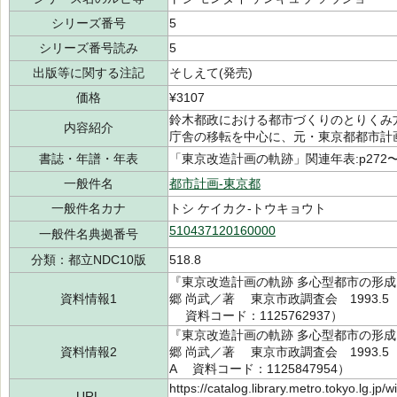
シリーズ番号
5
シリーズ番号読み
5
出版等に関する注記
そしえて(発売)
価格
¥3107
鈴木都政における都市づくりのとりくみ
内容紹介
庁舎の移転を中心に、元・東京都都市計
書誌・年譜・年表
「東京改造計画の軌跡」関連年表:p272〜
一般件名
都市計画-東京都
一般件名カナ
トシ ケイカク-トウキョウト
510437120160000
一般件名典拠番号
分類：都立NDC10版
518.8
『東京改造計画の軌跡 多心型都市の形成
資料情報1
郷 尚武／著 東京市政調査会 1993.5（
資料コード：1125762937）
『東京改造計画の軌跡 多心型都市の形成
資料情報2
郷 尚武／著 東京市政調査会 1993.5（
A 資料コード：1125847954）
https://catalog.library.metro.tokyo.lg.jp
URL