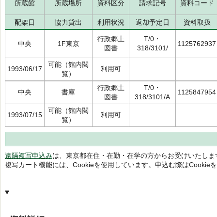
所蔵館
所蔵場所
資料区分
請求記号
資料コード
配架日
協力貸出
利用状況
返却予定日
資料取扱
行政郷土
T/0・
中央
1F東京
1125762937
図書
318/3101/
可能（館内閲
1993/06/17
利用可
覧）
行政郷土
T/0・
中央
書庫
1125847954
図書
318/3101/A
可能（館内閲
1993/07/15
利用可
覧）
遠隔複写申込み
は、東京都在住・在勤・在学の方からお受けいたしま
複写カート機能には、Cookieを使用しています。申込む際はCooki