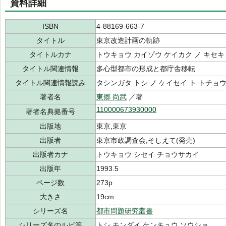
資料詳細
ISBN
4-88169-663-7
タイトル
東京改造計画の軌跡
タイトルカナ
トウキョウ カイゾウ ケイカク ノ キセキ
タイトル関連情報
多心型都市の形成と都庁舎移転
タイトル関連情報読み
タシンガタ トシ ノ ケイセイ ト トチョ
著者名
東郷 尚武
／著
110000673930000
著者名典拠番号
出版地
東京,東京
出版者
東京市政調査会,そしえて(発売)
出版者カナ
トウキョウ シセイ チョウサカイ
出版年
1993.5
ページ数
273p
大きさ
19cm
シリーズ名
都市問題研究叢書
シリーズ名のルビ等
トシ モンダイ ケンキュウ ソウショ