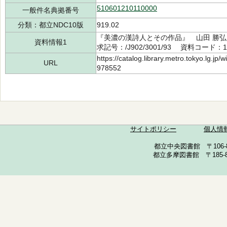
510601210110000
一般件名典拠番号
分類：都立NDC10版
919.02
『美濃の漢詩人とその作品』 山田 勝弘
資料情報1
求記号：/J902/3001/93 資料コード：11
https://catalog.library.metro.tokyo.lg.jp
URL
978552
サイトポリシー
個人情
都立中央図書館 〒106-857
都立多摩図書館 〒185-852