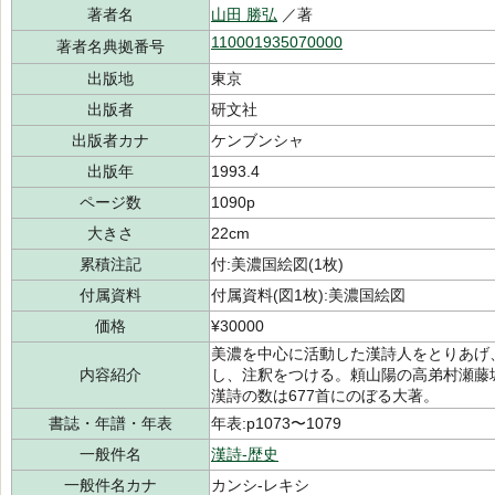
著者名
山田 勝弘
／著
110001935070000
著者名典拠番号
出版地
東京
出版者
研文社
出版者カナ
ケンブンシャ
出版年
1993.4
ページ数
1090p
大きさ
22cm
累積注記
付:美濃国絵図(1枚)
付属資料
付属資料(図1枚):美濃国絵図
価格
¥30000
美濃を中心に活動した漢詩人をとりあげ
内容紹介
し、注釈をつける。頼山陽の高弟村瀬藤
漢詩の数は677首にのぼる大著。
書誌・年譜・年表
年表:p1073〜1079
一般件名
漢詩-歴史
一般件名カナ
カンシ-レキシ