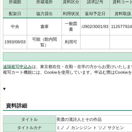
所蔵館
所蔵場所
資料区分
請求記号
資料コー
配架日
協力貸出
利用状況
返却予定日
資料取扱
一般図
中央
書庫
/J902/3001/93
11257792
書
可能（館内閲
1993/08/03
利用可
覧）
遠隔複写申込み
は、東京都在住・在勤・在学の方からお受けいたしま
複写カート機能には、Cookieを使用しています。申込む際はCooki
資料詳細
タイトル
美濃の漢詩人とその作品
タイトルカナ
ミノ ノ カンシジン ト ソノ サクヒン