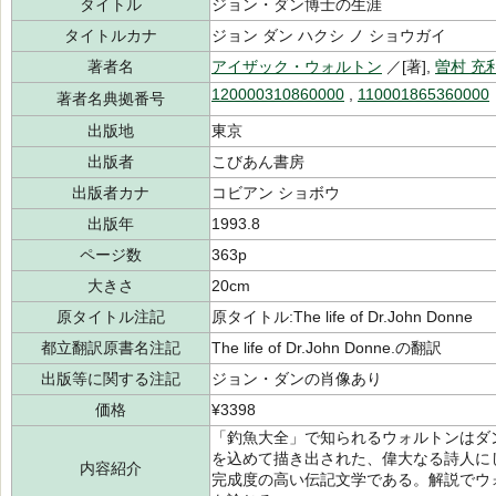
タイトル
ジョン・ダン博士の生涯
タイトルカナ
ジョン ダン ハクシ ノ ショウガイ
著者名
アイザック・ウォルトン
／[著],
曽村 充
120000310860000
,
110001865360000
著者名典拠番号
出版地
東京
出版者
こびあん書房
出版者カナ
コビアン ショボウ
出版年
1993.8
ページ数
363p
大きさ
20cm
原タイトル注記
原タイトル:The life of Dr.John Donne
都立翻訳原書名注記
The life of Dr.John Donne.の翻訳
出版等に関する注記
ジョン・ダンの肖像あり
価格
¥3398
「釣魚大全」で知られるウォルトンはダ
を込めて描き出された、偉大なる詩人に
内容紹介
完成度の高い伝記文学である。解説でウ