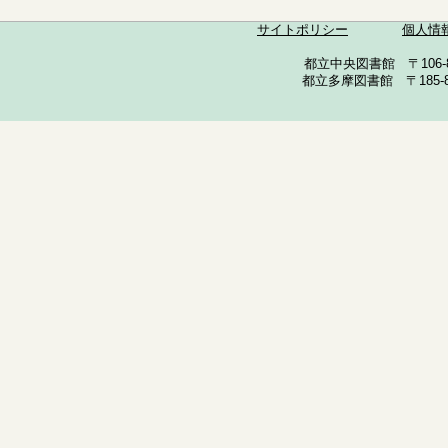
サイトポリシー
個人情
都立中央図書館 〒106-857
都立多摩図書館 〒185-852