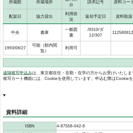
所蔵館
所蔵場所
請求記号
資料コー
分
利用状
配架日
協力貸出
返却予定日
資料取扱
況
一般図
/9310/ダ
中央
書庫
11258081
書
12/307
可能（館内閲
1993/08/27
利用可
覧）
遠隔複写申込み
は、東京都在住・在勤・在学の方からお受けいたしま
複写カート機能には、Cookieを使用しています。申込む際はCooki
資料詳細
ISBN
4-87558-042-8