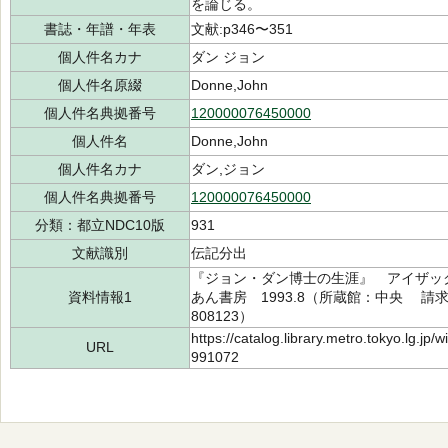
を論じる。
書誌・年譜・年表
文献:p346〜351
個人件名カナ
ダン ジョン
個人件名原綴
Donne,John
個人件名典拠番号
120000076450000
個人件名
Donne,John
個人件名カナ
ダン,ジョン
個人件名典拠番号
120000076450000
分類：都立NDC10版
931
文献識別
伝記分出
『ジョン・ダン博士の生涯』 アイザック
資料情報1
あん書房 1993.8（所蔵館：中央 請求記号
808123）
https://catalog.library.metro.tokyo.lg.jp
URL
991072