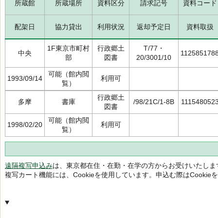
所蔵館
所蔵場所
資料区分
請求記号
資料コード
配架日
協力貸出
利用状況
返却予定日
資料取扱
1F東京市町村
行政郷土
T/77・
中央
112585178
部
図書
20/3001/10
可能（館内閲
1993/09/14
利用可
覧）
行政郷土
多摩
書庫
/98/21C/1-8B
111548052
図書
可能（館内閲
1998/02/20
利用可
覧）
遠隔複写申込み
は、東京都在住・在勤・在学の方からお受けいたしま
複写カート機能には、Cookieを使用しています。申込む際はCooki