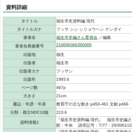
資料詳細
タイトル
福生市史資料編 現代
タイトルカナ
フッサ シシ シリョウヘン ゲンダイ
著者名
福生市史編さん委員会
／編集
210000366350000
著者名典拠番号
出版地
福生
出版者
福生市
出版者カナ
フッサシ
出版年
1993.6
ページ数
467p
大きさ
21cm
書誌・年譜・年表
教育庁の主な動き:p450-461 文献:p466
分類：都立NDC10版
213.6
『福生市史資料編 現代』 福生市史編さん
資料情報1
館：中央 請求記号：T/77・20/3001/1
『福生市史資料編 現代』 福生市史編さん