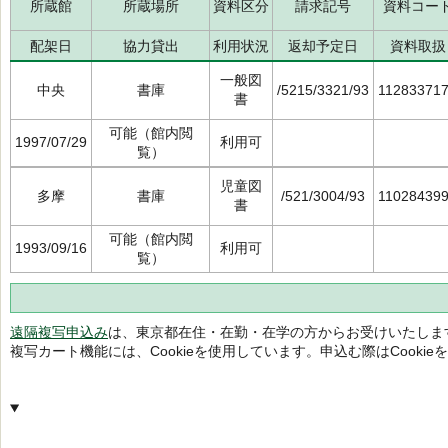
所蔵館
所蔵場所
資料区分
請求記号
資料コー
配架日
協力貸出
利用状況
返却予定日
資料取扱
一般図
中央
書庫
/5215/3321/93
11283371
書
可能（館内閲
1997/07/29
利用可
覧）
児童図
多摩
書庫
/521/3004/93
11028439
書
可能（館内閲
1993/09/16
利用可
覧）
遠隔複写申込み
は、東京都在住・在勤・在学の方からお受けいたしま
複写カート機能には、Cookieを使用しています。申込む際はCooki