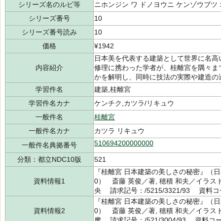
シリーズ名のルビ等
ニホンジン ワ ドノヨウニ ケンゾウブツ 
シリーズ番号
10
シリーズ番号読み
10
価格
¥1942
日本美を代表する建築として世界に名高
内容紹介
修理に携わった学者が、桂離宮を隅々ま
かを解明し、同時に技法の実際や建造の
学習件名
建築,桂離宮
学習件名カナ
ケンチク,カツラ/リキュウ
一般件名
桂離宮
一般件名カナ
カツラ リキュウ
510694200000000
一般件名典拠番号
分類：都立NDC10版
521
『桂離宮 日本建築の美しさの秘密』（日
資料情報1
0） 斎藤 英俊／著, 穂積 和夫／イラス
央 請求記号：/5215/3321/93 資料コー
『桂離宮 日本建築の美しさの秘密』（日
資料情報2
0） 斎藤 英俊／著, 穂積 和夫／イラス
摩 請求記号：/521/3004/93 資料コー