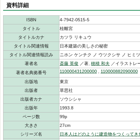
資料詳細
ISBN
4-7942-0515-5
タイトル
桂離宮
タイトルカナ
カツラ リキュウ
タイトル関連情報
日本建築の美しさの秘密
タイトル関連情報読み
ニホン ケンチク ノ ウツクシサ ノ ヒミ
著者名
斎藤 英俊
／著,
穂積 和夫
／イラストレ
110000431200000
,
110000882090000
著者名典拠番号
出版地
東京
出版者
草思社
出版者カナ
ソウシシャ
出版年
1993.8
ページ数
99p
大きさ
27cm
シリーズ名
日本人はどのように建造物をつくってき