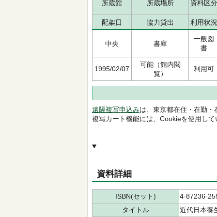
所蔵館
所蔵場所
資料区
配架日
協力貸出
利用状
一般図
中央
書庫
書
可能（館内閲
1995/02/07
利用可
覧）
遠隔複写申込み
は、東京都在住・在勤・
複写カート機能には、Cookieを使用し
資料詳細
ISBN(セット)
4-87236-25
タイトル
近代日本養