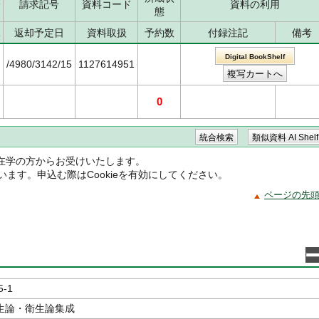
分
請求記号
資料コード
資料の利用
態
況
返却予定日
資料取扱
予約数
付録注記
備考
Digital BookShelf
/4980/3142/15
1127614951
0
在学の方からお受けいたします。
ています。申込む際はCookieを有効にしてください。
ページの先
5-1
生論・衛生論集成