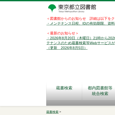
＜図書館からのお知らせ 詳細は以下をク
・メンテナンス日程、IDの有効期限、資
＜最新のお知らせ＞
・2026年8月20日（木曜日）21時から2
テナンスのため蔵書検索等Webサービス
（更新 2026年8月5日）
蔵書検索
都内図書館等
統合検索
蔵書検索
>