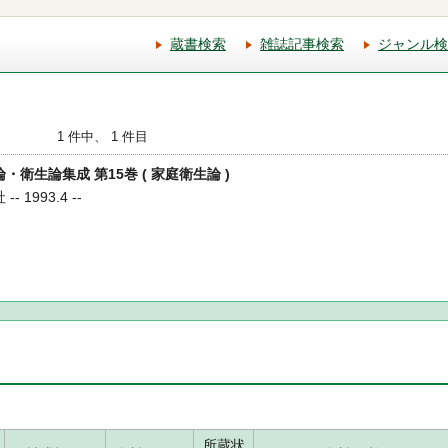
蔵書検索
雑誌記事検索
ジャンル検
1 件中、 1 件目
論・衛生論集成 第15巻 ( 家庭衛生論 )
 1993.4 --
所蔵状