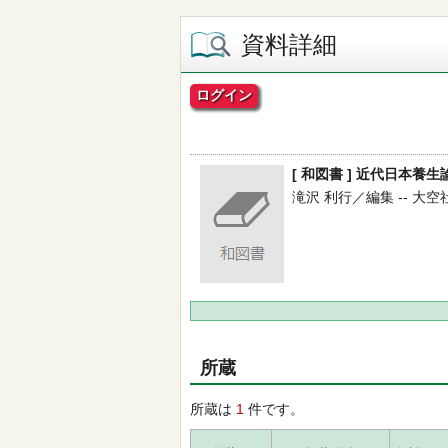
資料詳細
ログイン
[ 和図書 ] 近代日本養生
滝沢 利行／編集 -- 大空社 --
所蔵
所蔵は
1
件です。