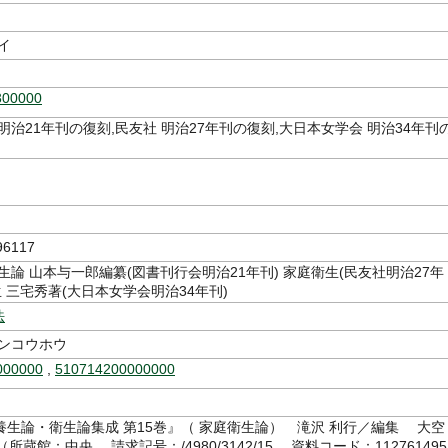
イ
300000
明治21年刊の復刻,民友社 明治27年刊の復刻,大日本女学会 明治34年刊
6117
生論 山本与一郎編纂(図書刊行会明治21年刊) 家庭衛生(民友社明治27年
生 三宅秀著(大日本女学会明治34年刊)
法
ケンコウホウ
000000
,
510714200000000
養生論・衛生論集成 第15巻』（ 家庭衛生論） 滝沢 利行／編集 大空
4（所蔵館：中央 請求記号：/4980/3142/15 資料コード：112761495