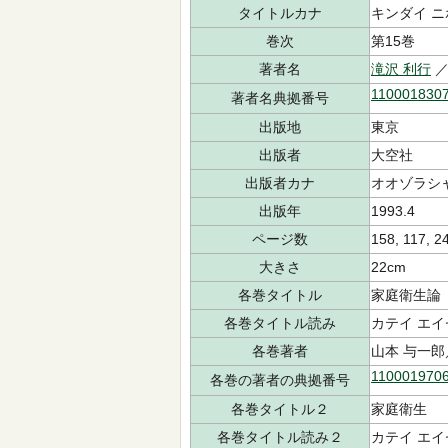
タイトルカナ
キンダイ ニ
巻次
第15巻
著者名
滝沢 利行
／
110001830
著者名典拠番号
出版地
東京
出版者
大空社
出版者カナ
オオゾラシ
出版年
1993.4
ページ数
158, 117, 2
大きさ
22cm
各巻タイトル
家庭衛生論
各巻タイトル読み
カテイ エ
各巻著者
山本 与一
110001970
各巻の著者の典拠番号
各巻タイトル２
家庭衛生
各巻タイトル読み２
カテイ エイ