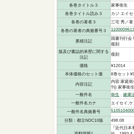
各巻タイトル３
家事衛生
各巻タイトル読み３
カジ エイセ
各巻の著者３
三宅 秀／著
110000961
各巻の著者の典拠番号３
国書刊行会 
累積注記
復刻
版及び書誌的来歴に関する
復刻
注記
価格
¥12014
本体価格のセット価
8巻セット¥9
内容:家庭衛
内容注記
刊) 家事衛
一般件名
衛生
,
健康
一般件名カナ
エイセイ,
510510400
一般件名典拠番号
分類：都立NDC10版
498.08
『近代日本
資料情報1
社 1993.