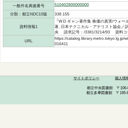
510402800000000
一般件名典拠番号
分類：都立NDC10版
338.155
『W.D.ギャン著作集 株価の真実/ウォ
資料情報1
著, 日本テクニカル・アナリスト協会／訳
央 請求記号：/3381/3214/93 資料コー
https://catalog.library.metro.tokyo.lg.jp
URL
016411
サイトポリシー
個人情
都立中央図書館 〒106-857
都立多摩図書館 〒185-852