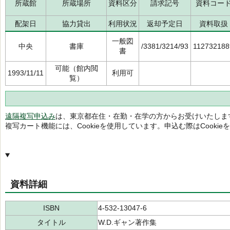
所蔵館
所蔵場所
資料区分
請求記号
資料コー
配架日
協力貸出
利用状況
返却予定日
資料取扱
一般図
中央
書庫
/3381/3214/93
112732188
書
可能（館内閲
1993/11/11
利用可
覧）
遠隔複写申込み
は、東京都在住・在勤・在学の方からお受けいたしま
複写カート機能には、Cookieを使用しています。申込む際はCooki
資料詳細
ISBN
4-532-13047-6
タイトル
W.D.ギャン著作集