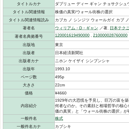
タイトルカナ
ダブリュー ディー ギャン チョサクシュ
タイトル関連情報
株価の真実/ウォール街株の選択
タイトル関連情報読み
カブカ ノ シンジツ ウォールガイ カブ 
著者名
ウィリアム・D・ギャン
／著,
日本テク
120001619490000
,
210000028760000
著者名典拠番号
出版地
東京
出版者
日本経済新聞社
出版者カナ
ニホン ケイザイ シンブンシャ
出版年
1993.10
ページ数
495p
大きさ
22cm
価格
¥4660
1929年の大恐慌を予見し、巨万の富を
内容紹介
何者なのか。その素顔と相場哲学の核心
価の真実」と「ウォール街株の選択」が
一般件名
株式
一般件名カナ
カブシキ