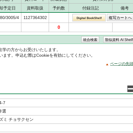
却予定日
資料取扱
予約数
付録注記
備考
80/3005/4
1127364302
Digital BookShelf
0
在学の方からお受けいたします。
ています。申込む際はCookieを有効にしてください。
ページの先
4-7
作選
ズミ チョサクセン