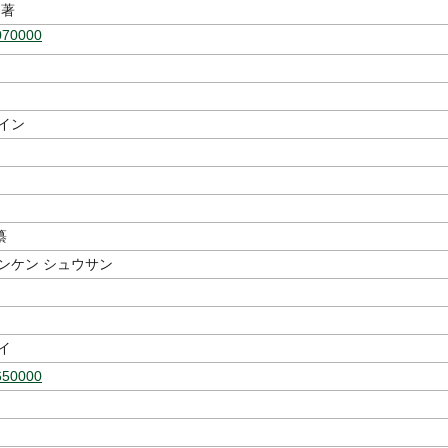
著
070000
イン
纂
ンケン シュウサン
イ
650000