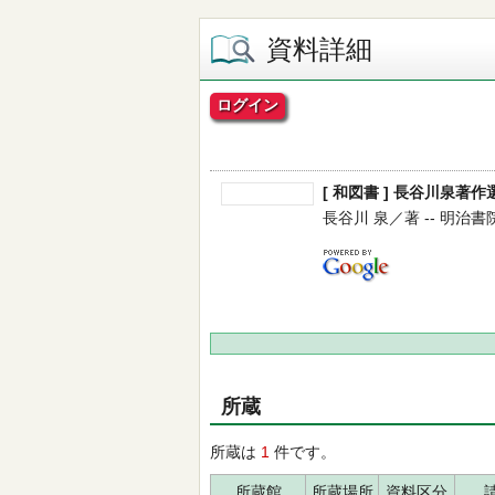
資料詳細
ログイン
[ 和図書 ] 長谷川泉著作選
長谷川 泉／著 -- 明治書院 --
所蔵
所蔵は
1
件です。
所蔵館
所蔵場所
資料区分