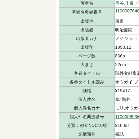
著者名
長谷川 泉
／
110000784
著者名典拠番号
出版地
東京
出版者
明治書院
出版者カナ
メイジ ショ
出版年
1993.12
ページ数
866p
大きさ
22cm
各巻タイトル
鷗外文献集
各巻タイトル読み
オウガイ ブ
価格
¥19417
個人件名
森/ 鴎外
個人件名カナ
モリ,オウガ
個人件名典拠番号
110000993
分類：都立NDC10版
918.68
文献識別
書誌