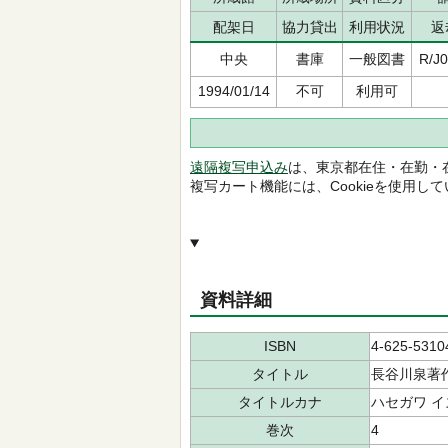
配架日
協力貸出
利用状況
返
中央
書庫
一般図書
R/J0
1994/01/14
不可
利用可
遠隔複写申込み
は、東京都在住・在勤・
複写カート機能には、Cookieを使用し
資料詳細
ISBN
4-625-5310
タイトル
長谷川泉著
タイトルカナ
ハセガワ イ
巻次
4