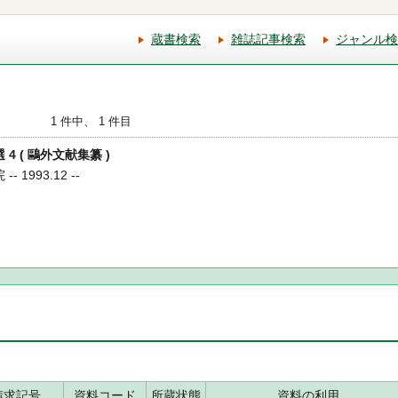
蔵書検索
雑誌記事検索
ジャンル検
1 件中、 1 件目
 4 ( 鷗外文献集纂 )
 1993.12 --
請求記号
資料コード
所蔵状態
資料の利用