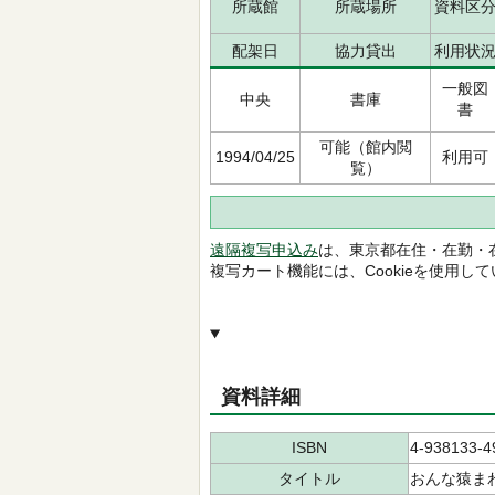
所蔵館
所蔵場所
資料区
配架日
協力貸出
利用状
一般図
中央
書庫
書
可能（館内閲
1994/04/25
利用可
覧）
遠隔複写申込み
は、東京都在住・在勤・
複写カート機能には、Cookieを使用し
資料詳細
ISBN
4-938133-4
タイトル
おんな猿ま