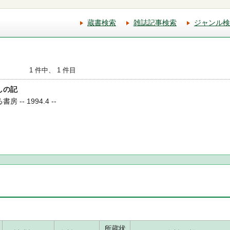
蔵書検索
雑誌記事検索
ジャンル検
1 件中、 1 件目
わしの記
 -- 1994.4 --
所蔵状