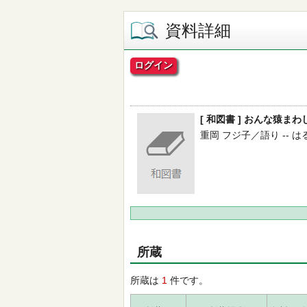
資料詳細
ログイン
[ 和図書 ] おんな猿ま
重岡 フジ子／語り -- はる書房
所蔵
所蔵は
1
件です。