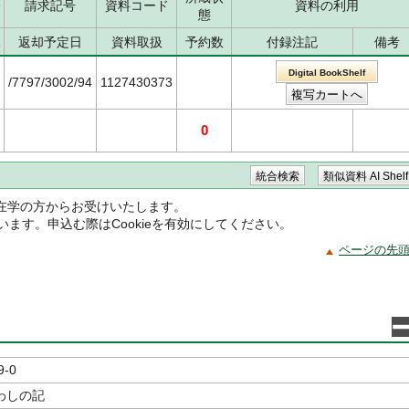
分
請求記号
資料コード
資料の利用
態
況
返却予定日
資料取扱
予約数
付録注記
備考
Digital BookShelf
/7797/3002/94
1127430373
0
在学の方からお受けいたします。
ています。申込む際はCookieを有効にしてください。
ページの先
9-0
わしの記