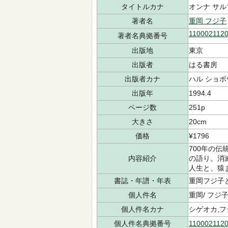
タイトルカナ
オンナ サル
著者名
重岡 フジ子
110002112
著者名典拠番号
出版地
東京
出版者
はる書房
出版者カナ
ハル ショボ
出版年
1994.4
ページ数
251p
大きさ
20cm
価格
¥1796
700年の
内容紹介
の語り。消
人生と、猿
書誌・年譜・年表
重岡フジ子と
個人件名
重岡/ フジ
個人件名カナ
シゲオカ,フ
個人件名典拠番号
110002112