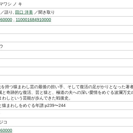
マワシ ノ キ
／語り,
田口 洋美
／聞き取り
060000
,
110001684910000
ウ
伝統を持つ猿まわし芸の最後の担い手、そして復活の足がかりとなった著
滅と奇跡的な復活、芸と猿と、極道の夫への深い愛情をめぐる波瀾万丈
まわしという芸能が歩んできた戦後史。
猿まわしをめぐる年譜:p239〜244
子
ジコ
060000