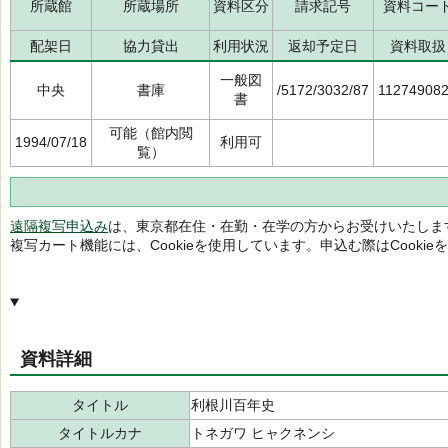
所蔵館
所蔵場所
資料区分
請求記号
資料コー
配架日
協力貸出
利用状況
返却予定日
資料取扱
一般図
中央
書庫
/5172/3032/87
11274908
書
可能（館内閲
1994/07/18
利用可
覧）
遠隔複写申込み
は、東京都在住・在勤・在学の方からお受けいたしま
複写カート機能には、Cookieを使用しています。申込む際はCooki
資料詳細
タイトル
利根川百年史
タイトルカナ
トネガワ ヒャクネンシ