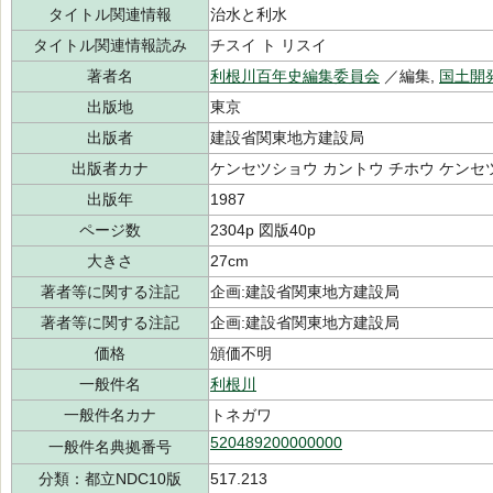
タイトル関連情報
治水と利水
タイトル関連情報読み
チスイ ト リスイ
著者名
利根川百年史編集委員会
／編集,
国土開
出版地
東京
出版者
建設省関東地方建設局
出版者カナ
ケンセツショウ カントウ チホウ ケンセ
出版年
1987
ページ数
2304p 図版40p
大きさ
27cm
著者等に関する注記
企画:建設省関東地方建設局
著者等に関する注記
企画:建設省関東地方建設局
価格
頒価不明
一般件名
利根川
一般件名カナ
トネガワ
520489200000000
一般件名典拠番号
分類：都立NDC10版
517.213