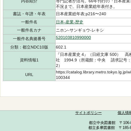
内容紹介
専門記者が活写。66年刊行の『日本産
不況まで。日本産業総年表付き。
書誌・年譜・年表
日本産業総年表:p216〜240
一般件名
日本-産業-歴史
一般件名カナ
ニホン-サンギョウ-レキシ
520103810990000
一般件名典拠番号
分類：都立NDC10版
602.1
『日本産業史 4』（日経文庫 500） 高
資料情報1
社 1994.9（所蔵館：中央 請求記号：/60
2）
https://catalog.library.metro.tokyo.lg.jp
URL
100344
サイトポリシー
個人情
都立中央図書館 〒106-857
都立多摩図書館 〒185-852