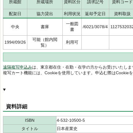
所蔵館
所蔵場所
資料区分
請求記号
資料コード
配架日
協力貸出
利用状況
返却予定日
資料取扱
一般図
中央
書庫
/6021/3078/4
112753203
書
可能（館内閲
1994/09/26
利用可
覧）
遠隔複写申込み
は、東京都在住・在勤・在学の方からお受けいたしま
複写カート機能には、Cookieを使用しています。申込む際はCooki
資料詳細
ISBN
4-532-10500-5
タイトル
日本産業史