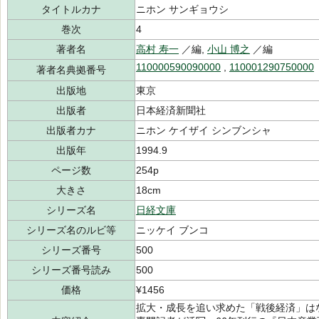
タイトルカナ
ニホン サンギョウシ
巻次
4
著者名
高村 寿一
／編,
小山 博之
／編
110000590090000
,
110001290750000
著者名典拠番号
出版地
東京
出版者
日本経済新聞社
出版者カナ
ニホン ケイザイ シンブンシャ
出版年
1994.9
ページ数
254p
大きさ
18cm
シリーズ名
日経文庫
シリーズ名のルビ等
ニッケイ ブンコ
シリーズ番号
500
シリーズ番号読み
500
価格
¥1456
拡大・成長を追い求めた「戦後経済」は