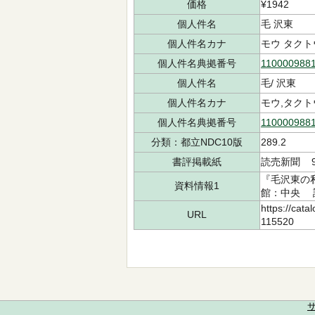
価格
¥1942
個人件名
毛 沢東
個人件名カナ
モウ タクト
個人件名典拠番号
110000988
個人件名
毛/ 沢東
個人件名カナ
モウ,タクト
個人件名典拠番号
110000988
分類：都立NDC10版
289.2
書評掲載紙
読売新聞 9
『毛沢東の私
資料情報1
館：中央 請求
https://cata
URL
115520