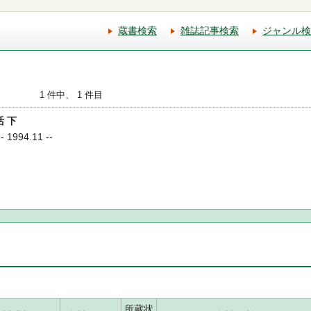
蔵書検索
雑誌記事検索
ジャンル検
1 件中、 1 件目
活 下
1994.11 --
所蔵状