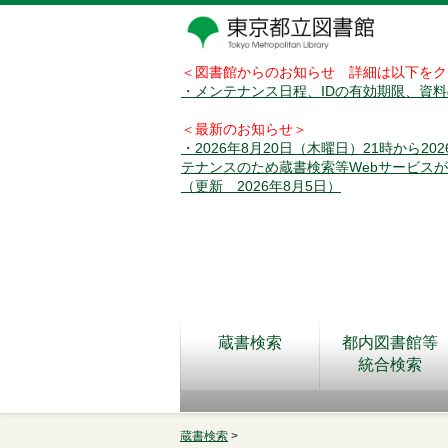
＜図書館からのお知らせ 詳細は以下をク
・メンテナンス日程、IDの有効期限、資
＜最新のお知らせ＞
・2026年8月20日（木曜日）21時から2
テナンスのため蔵書検索等Webサービス
（更新 2026年8月5日）
蔵書検索
都内図書館等
統合検索
蔵書検索
>