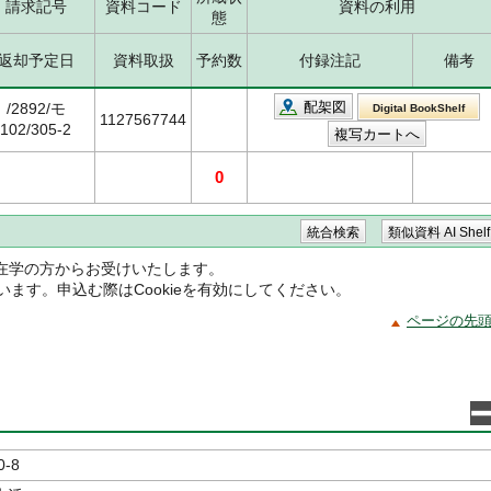
請求記号
資料コード
資料の利用
態
返却予定日
資料取扱
予約数
付録注記
備考
配架図
/2892/モ
Digital BookShelf
1127567744
102/305-2
0
在学の方からお受けいたします。
ています。申込む際はCookieを有効にしてください。
ページの先
0-8