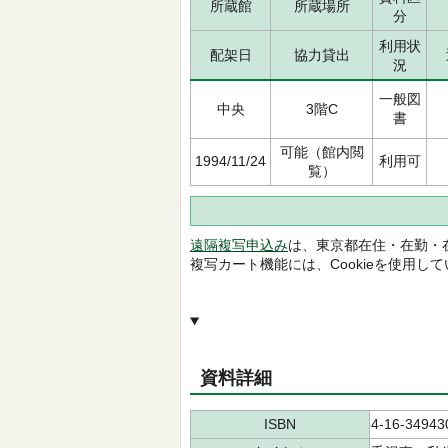
所蔵館
所蔵場所
分
利用状
配架日
協力貸出
況
一般図
中央
3階C
書
可能（館内閲
1994/11/24
利用可
覧）
遠隔複写申込み
は、東京都在住・在勤・
複写カート機能には、Cookieを使用し
資料詳細
ISBN
4-16-34943