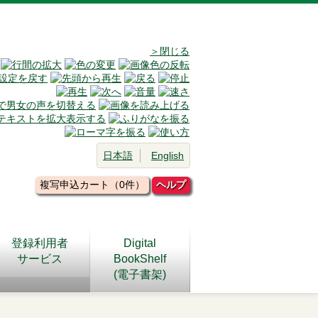
＞閉じる
日本語
English
複写申込カート（0件）
ヘルプ
登録利用者
Digital
サービス
BookShelf
(電子書架)