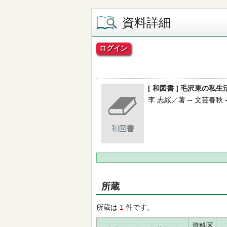
資料詳細
ログイン
[ 和図書 ] 毛沢東の私生
李 志綏／著 -- 文芸春秋 -- 
所蔵
所蔵は
1
件です。
資料区