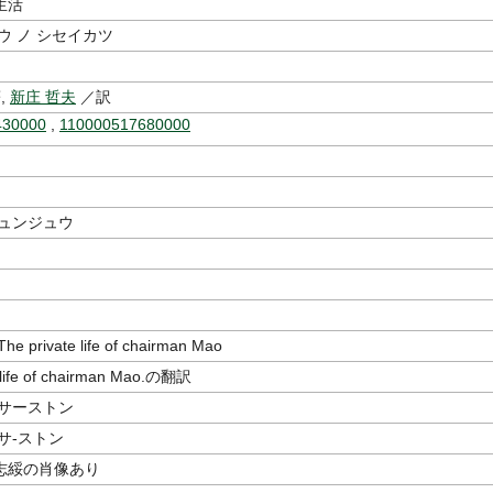
生活
ウ ノ シセイカツ
,
新庄 哲夫
／訳
430000
,
110000517680000
シュンジュウ
private life of chairman Mao
 life of chairman Mao.の翻訳
・サーストン
サ-ストン
志綏の肖像あり