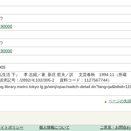
ウ
190000
ウ
190000
05
生活 下』 李 志綏／著, 新庄 哲夫／訳 文芸春秋 1994.11（所蔵
記号：/2892/モ102/305-2 資料コード：1127567744）
log.library.metro.tokyo.lg.jp/winj/opac/switch-detail.do?lang=ja&bibid=11
ページの先
サイトポリシー
個人情報について
ご意見・お問合わ