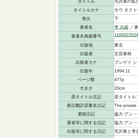
タイトル
毛沢東の私
タイトルカナ
モウ タクト
巻次
下
著者名
李 志綏
／著
110002252
著者名典拠番号
出版地
東京
出版者
文芸春秋
出版者カナ
ブンゲイ 
出版年
1994.11
ページ数
477p
大きさ
20cm
原タイトル注記
原タイトル:The 
都立翻訳原書名注記
The private
累積注記
協力:アン
著者等に関する注記
協力:アン・
出版等に関する注記
毛沢東と李