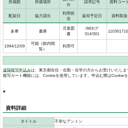
所蔵館
所蔵場所
請求記号
資料コー
分
利用状
配架日
協力貸出
返却予定日
資料取扱
況
児童図
/983/グ
多摩
書庫
11030171
書
314/301
可能（館内閲
1994/12/09
利用可
覧）
遠隔複写申込み
は、東京都在住・在勤・在学の方からお受けいたしま
複写カート機能には、Cookieを使用しています。申込む際はCooki
資料詳細
タイトル
不幸なアントン