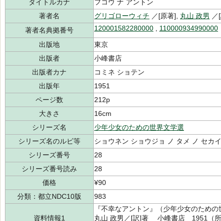
タイトルカナ
フコウ ナ アントン
著者名
グリゴローウィチ
／[原著],
丸山 政男
／[
120001582280000
,
110000934990000
著者名典拠番号
出版地
東京
出版者
小峰書店
出版者カナ
コミネ ショテン
出版年
1951
ページ数
212p
大きさ
16cm
シリーズ名
少年少女のための世界文学選
シリーズ名のルビ等
ショウネン ショウジョ ノ タメ ノ セカ
シリーズ番号
28
シリーズ番号読み
28
価格
¥90
分類：都立NDC10版
983
『不幸なアントン』（少年少女のための世界
資料情報1
丸山 政男／[訳]著 小峰書店 1951（所