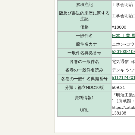
累積注記
工学会明治
版及び書誌的来歴に関する
工学会明治
注記
価格
¥18000
一般件名
日本-工業-
一般件名カナ
ニホン-コウ
520103810
一般件名典拠番号
各巻の一般件名
電気通信-日
各巻の一般件名読み
デンキ ツウ
511212420
各巻の一般件名典拠番号
分類：都立NDC10版
509.21
『明治工業史
資料情報1
1（所蔵館：中
https://cata
URL
138138