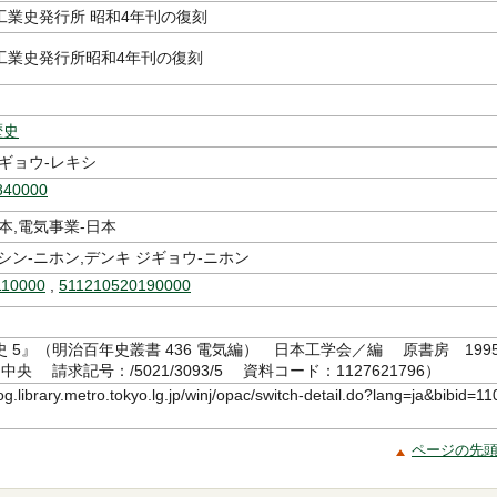
工業史発行所 昭和4年刊の復刻
工業史発行所昭和4年刊の復刻
歴史
ギョウ-レキシ
840000
本,電気事業-日本
シン-ニホン,デンキ ジギョウ-ニホン
110000
,
511210520190000
 5』（明治百年史叢書 436 電気編） 日本工学会／編 原書房 1995
央 請求記号：/5021/3093/5 資料コード：1127621796）
log.library.metro.tokyo.lg.jp/winj/opac/switch-detail.do?lang=ja&bibid=11
ページの先