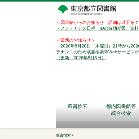
＜図書館からのお知らせ 詳細は以下をク
・メンテナンス日程、IDの有効期限、資
＜最新のお知らせ＞
・2026年8月20日（木曜日）21時から2
テナンスのため蔵書検索等Webサービス
（更新 2026年8月5日）
蔵書検索
都内図書館等
統合検索
蔵書検索
>