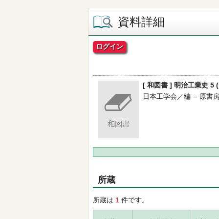
資料詳細
ログイン
[ 和図書 ] 明治工業史 5 
日本工学会／編 -- 原書房 -- 
所蔵
所蔵は
1
件です。