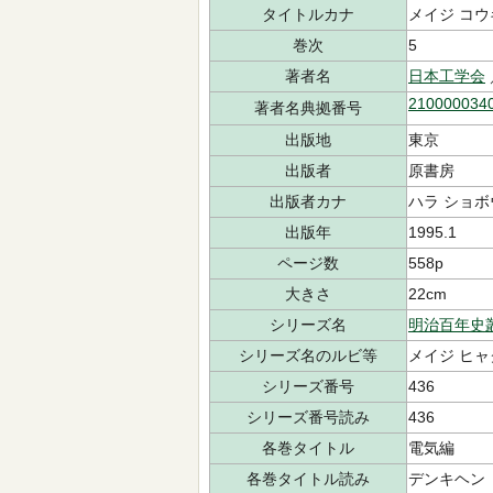
タイトルカナ
メイジ コ
巻次
5
著者名
日本工学会
210000034
著者名典拠番号
出版地
東京
出版者
原書房
出版者カナ
ハラ ショボ
出版年
1995.1
ページ数
558p
大きさ
22cm
シリーズ名
明治百年史
シリーズ名のルビ等
メイジ ヒャ
シリーズ番号
436
シリーズ番号読み
436
各巻タイトル
電気編
各巻タイトル読み
デンキヘン