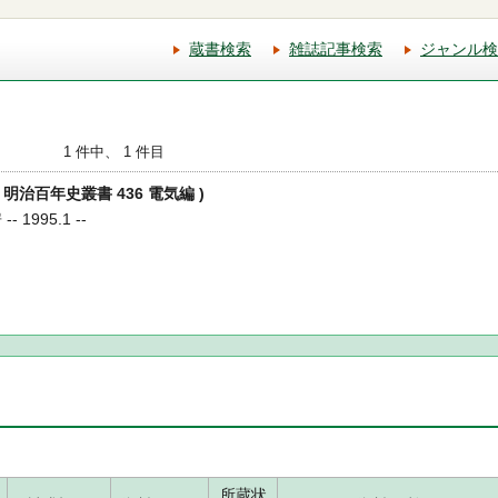
蔵書検索
雑誌記事検索
ジャンル検
1 件中、 1 件目
( 明治百年史叢書 436 電気編 )
1995.1 --
所蔵状