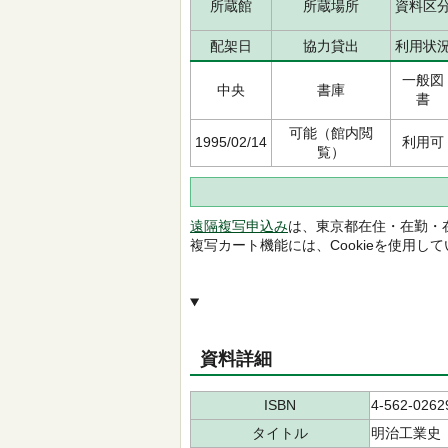
所蔵館
所蔵場所
資料区
配架日
協力貸出
利用状
一般図
中央
書庫
書
可能（館内閲
1995/02/14
利用可
覧）
遠隔複写申込み
は、東京都在住・在勤・
複写カート機能には、Cookieを使用し
資料詳細
ISBN
4-562-0262
タイトル
明治工業史