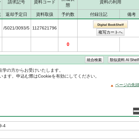
分
請求記号
資料コード
資料の利用
態
況
返却予定日
資料取扱
予約数
付録注記
備考
Digital BookShelf
/5021/3093/5
1127621796
0
在学の方からお受けいたします。
ています。申込む際はCookieを有効にしてください。
ページの先
9-4