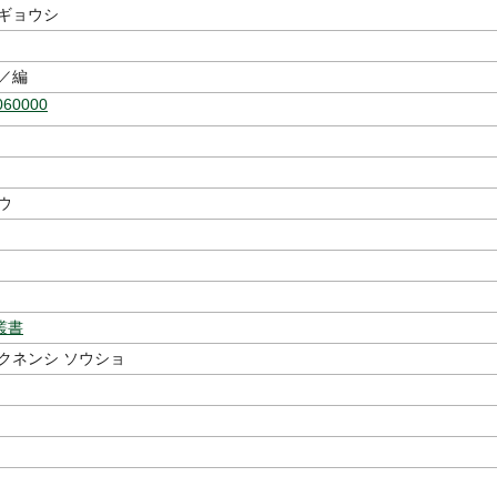
ウギョウシ
／編
060000
ウ
叢書
クネンシ ソウショ