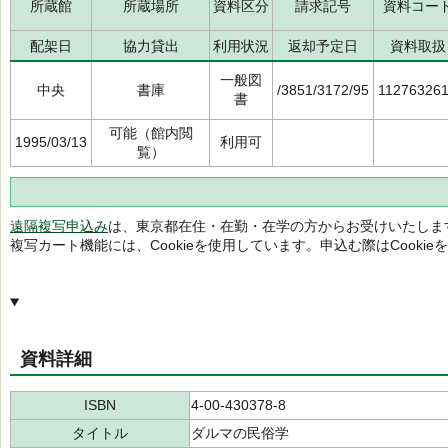
所蔵館
所蔵場所
資料区分
請求記号
資料コー
配架日
協力貸出
利用状況
返却予定日
資料取扱
一般図
中央
書庫
/3851/3172/95
11276326
書
可能（館内閲
1995/03/13
利用可
覧）
遠隔複写申込み
は、東京都在住・在勤・在学の方からお受けいたしま
複写カート機能には、Cookieを使用しています。申込む際はCooki
資料詳細
ISBN
4-00-430378-8
タイトル
ダルマの民俗学