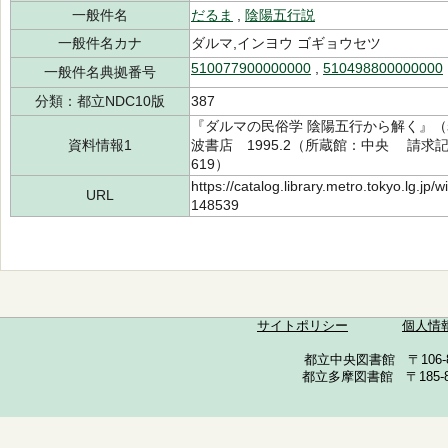
一般件名
だるま
,
陰陽五行説
一般件名カナ
ダルマ,インヨウ ゴギョウセツ
510077900000000
,
510498800000000
一般件名典拠番号
分類：都立NDC10版
387
『ダルマの民俗学 陰陽五行から解く』（岩
資料情報1
波書店 1995.2（所蔵館：中央 請求記号：
619）
https://catalog.library.metro.tokyo.lg.jp
URL
148539
サイトポリシー
個人情
都立中央図書館 〒106-857
都立多摩図書館 〒185-852