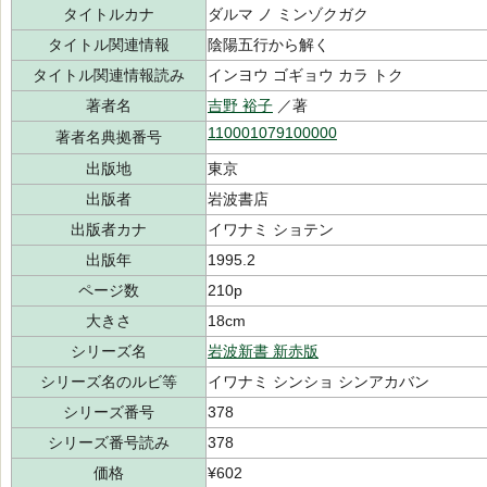
タイトルカナ
ダルマ ノ ミンゾクガク
タイトル関連情報
陰陽五行から解く
タイトル関連情報読み
インヨウ ゴギョウ カラ トク
著者名
吉野 裕子
／著
110001079100000
著者名典拠番号
出版地
東京
出版者
岩波書店
出版者カナ
イワナミ ショテン
出版年
1995.2
ページ数
210p
大きさ
18cm
シリーズ名
岩波新書 新赤版
シリーズ名のルビ等
イワナミ シンショ シンアカバン
シリーズ番号
378
シリーズ番号読み
378
価格
¥602