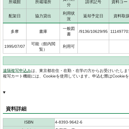
所蔵館
所蔵場所
請求記号
資料コー
分
利用状
配架日
協力貸出
返却予定日
資料取
況
一般図
多摩
書庫
/9136/10629/95
11149770
書
可能（館内閲
1995/07/07
利用可
覧）
遠隔複写申込み
は、東京都在住・在勤・在学の方からお受けいたしま
複写カート機能には、Cookieを使用しています。申込む際はCooki
資料詳細
ISBN
4-8393-9642-6