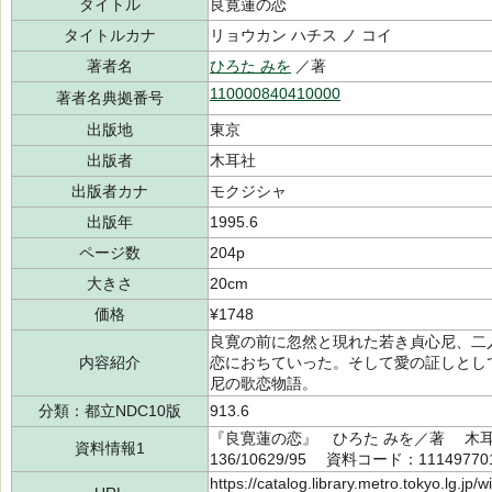
タイトル
良寛蓮の恋
タイトルカナ
リョウカン ハチス ノ コイ
著者名
ひろた みを
／著
110000840410000
著者名典拠番号
出版地
東京
出版者
木耳社
出版者カナ
モクジシャ
出版年
1995.6
ページ数
204p
大きさ
20cm
価格
¥1748
良寛の前に忽然と現れた若き貞心尼、二
内容紹介
恋におちていった。そして愛の証しとし
尼の歌恋物語。
分類：都立NDC10版
913.6
『良寛蓮の恋』 ひろた みを／著 木耳社
資料情報1
136/10629/95 資料コード：11149770
https://catalog.library.metro.tokyo.lg.jp