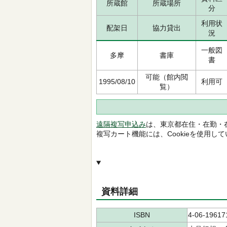
所蔵館
所蔵場所
分
利用状
配架日
協力貸出
況
一般図
多摩
書庫
書
可能（館内閲
1995/08/10
利用可
覧）
遠隔複写申込み
は、東京都在住・在勤・
複写カート機能には、Cookieを使用し
資料詳細
ISBN
4-06-19617