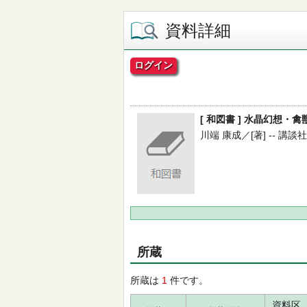
資料詳細
ログイン
[ 和図書 ] 水晶幻想・禽
川端 康成／[著] -- 講談社 --
所蔵
所蔵は
1
件です。
資料区