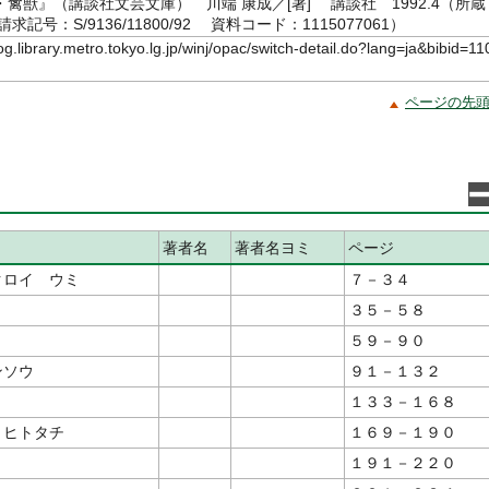
禽獣』（講談社文芸文庫） 川端 康成／[著] 講談社 1992.4（所蔵
記号：S/9136/11800/92 資料コード：1115077061）
log.library.metro.tokyo.lg.jp/winj/opac/switch-detail.do?lang=ja&bibid=11
ページの先
著者名
著者名ヨミ
ページ
クロイ ウミ
７－３４
３５－５８
ョ
５９－９０
ンソウ
９１－１３２
１３３－１６８
 ヒトタチ
１６９－１９０
１９１－２２０