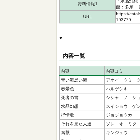
『水晶幻想・
資料情報1
館：多摩 請求
https://cata
URL
193779
内容一覧
内容
内容ヨミ
青い海黒い海
アオイ ウミ 
春景色
ハルゲシキ
死者の書
シシャ ノ シ
水晶幻想
スイショウ ゲ
抒情歌
ジョジョウカ
それを見た人達
ソレ オ ミタ
禽獣
キンジュウ