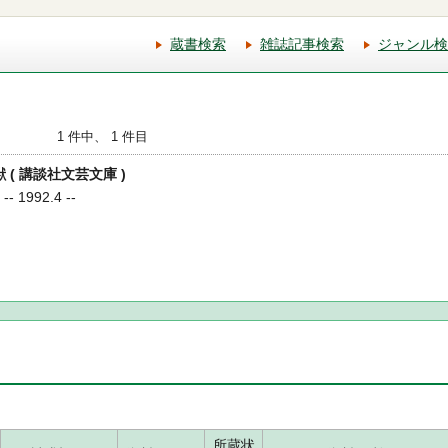
蔵書検索
雑誌記事検索
ジャンル検
1 件中、 1 件目
獣 ( 講談社文芸文庫 )
 1992.4 --
所蔵状