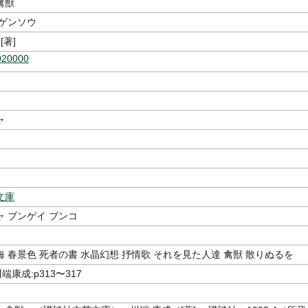
禽獣
 ゲンソウ
[著]
020000
ャ
文庫
 ブンゲイ ブンコ
 春景色 死者の書 水晶幻想 抒情歌 それを見た人達 禽獣 散りぬるを
端康成:p313〜317