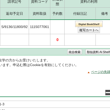
請求記号
資料コード
資料の利用
態
返却予定日
資料取扱
予約数
付録注記
備考
Digital BookShelf
S/9136/11800/92
1115077061
0
在学の方からお受けいたします。
ています。申込む際はCookieを有効にしてください。
ページの先
1-3