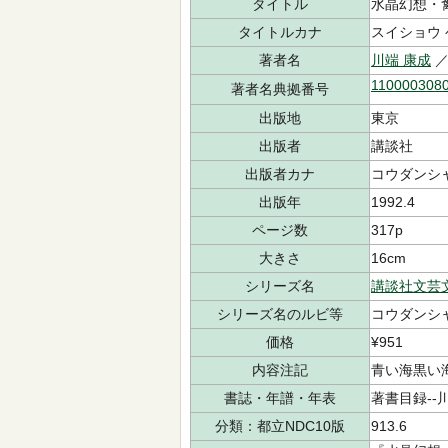
タイトル
水晶幻想・
タイトルカナ
スイショウ
著者名
川端 康成
／
110000308
著者名典拠番号
出版地
東京
出版者
講談社
出版者カナ
コウダンシ
出版年
1992.4
ページ数
317p
大きさ
16cm
シリーズ名
講談社文芸
シリーズ名のルビ等
コウダンシャ
価格
¥951
内容注記
青い海黒い海
書誌・年譜・年表
著書目録--川
分類：都立NDC10版
913.6