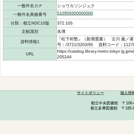
一般件名カナ
ショウカソンジュク
510959300000000
一般件名典拠番号
分類：都立NDC10版
372.105
文献識別
名簿
『松下村塾』（新潮選書） 古川 薫／著
資料情報1
号：/3721/3203/95 資料コード：1127
https://catalog.library.metro.tokyo.lg.jp
URL
205244
サイトポリシー
個人情
都立中央図書館 〒106-857
都立多摩図書館 〒185-852