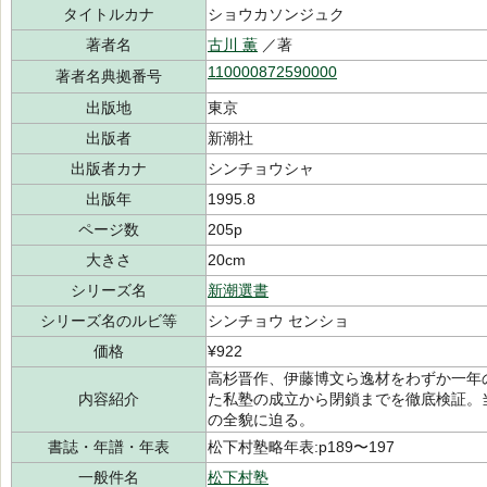
タイトルカナ
ショウカソンジュク
著者名
古川 薫
／著
110000872590000
著者名典拠番号
出版地
東京
出版者
新潮社
出版者カナ
シンチョウシャ
出版年
1995.8
ページ数
205p
大きさ
20cm
シリーズ名
新潮選書
シリーズ名のルビ等
シンチョウ センショ
価格
¥922
高杉晋作、伊藤博文ら逸材をわずか一年
内容紹介
た私塾の成立から閉鎖までを徹底検証。
の全貌に迫る。
書誌・年譜・年表
松下村塾略年表:p189〜197
一般件名
松下村塾