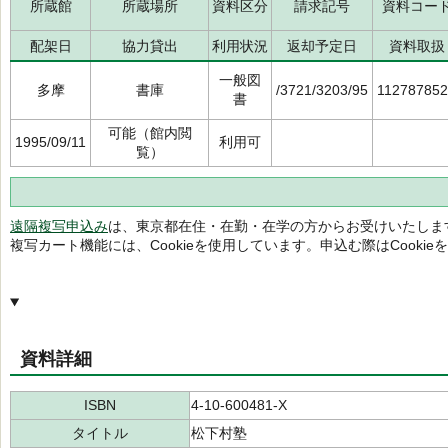
所蔵館
所蔵場所
資料区分
請求記号
資料コー
配架日
協力貸出
利用状況
返却予定日
資料取扱
一般図
多摩
書庫
/3721/3203/95
11278785
書
可能（館内閲
1995/09/11
利用可
覧）
遠隔複写申込み
は、東京都在住・在勤・在学の方からお受けいたしま
複写カート機能には、Cookieを使用しています。申込む際はCooki
資料詳細
ISBN
4-10-600481-X
タイトル
松下村塾