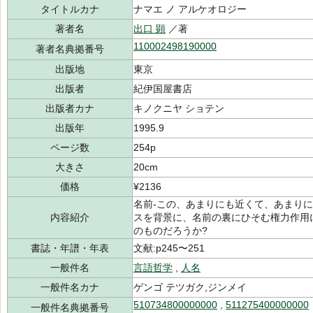
タイトルカナ
ナマエ ノ アルケオロジー
著者名
出口 顕
／著
110002498190000
著者名典拠番号
出版地
東京
出版者
紀伊国屋書店
出版者カナ
キノクニヤ ショテン
出版年
1995.9
ページ数
254p
大きさ
20cm
価格
¥2136
名前-この、あまりにも近くて、あまり
内容紹介
スを背景に、名前の裏にひそむ権力作用
のものだろうか?
書誌・年譜・年表
文献:p245〜251
一般件名
言語哲学
,
人名
一般件名カナ
ゲンゴ テツガク,ジンメイ
510734800000000
,
511275400000000
一般件名典拠番号