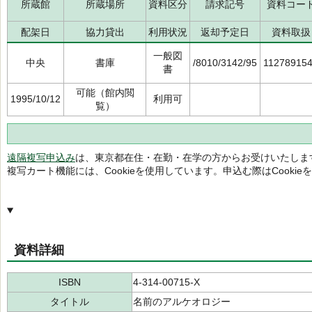
所蔵館
所蔵場所
資料区分
請求記号
資料コー
配架日
協力貸出
利用状況
返却予定日
資料取扱
一般図
中央
書庫
/8010/3142/95
11278915
書
可能（館内閲
1995/10/12
利用可
覧）
遠隔複写申込み
は、東京都在住・在勤・在学の方からお受けいたしま
複写カート機能には、Cookieを使用しています。申込む際はCooki
資料詳細
ISBN
4-314-00715-X
タイトル
名前のアルケオロジー