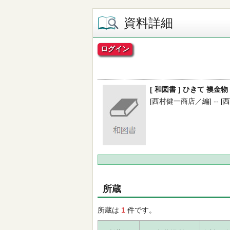
資料詳細
ログイン
[ 和図書 ] ひきて 襖金物
[西村健一商店／編] -- [西村
所蔵
所蔵は
1
件です。