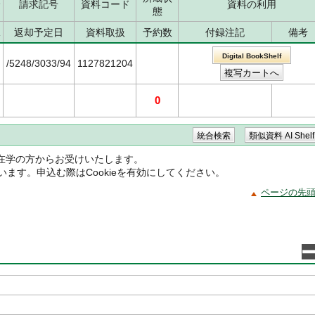
分
請求記号
資料コード
資料の利用
態
況
返却予定日
資料取扱
予約数
付録注記
備考
Digital BookShelf
/5248/3033/94
1127821204
0
在学の方からお受けいたします。
ています。申込む際はCookieを有効にしてください。
ページの先