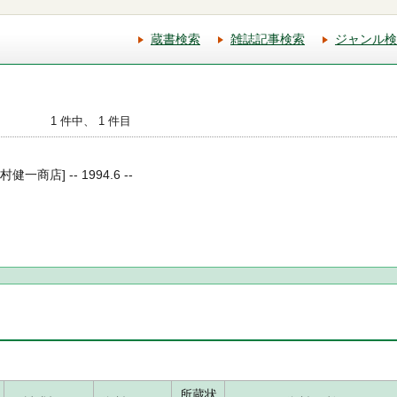
蔵書検索
雑誌記事検索
ジャンル検
1 件中、 1 件目
健一商店] -- 1994.6 --
所蔵状