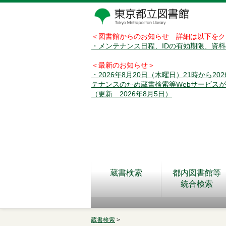
＜図書館からのお知らせ 詳細は以下をク
・メンテナンス日程、IDの有効期限、資
＜最新のお知らせ＞
・2026年8月20日（木曜日）21時から2
テナンスのため蔵書検索等Webサービス
（更新 2026年8月5日）
蔵書検索
都内図書館等
統合検索
蔵書検索
>