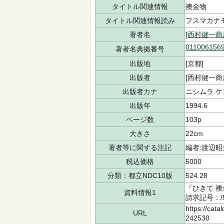
タイトル関連情報
襖金物
タイトル関連情報読み
フスマカナ
著者名
[西村健一商
011006156
著者名典拠番号
出版地
[京都]
出版者
[西村健一商
出版者カナ
ニシムラ ケ
出版年
1994.6
ページ数
103p
大きさ
22cm
著者等に関する注記
編者:渡辺昭
税込価格
5000
分類：都立NDC10版
524.28
『ひきて 襖
資料情報1
請求記号：/5
https://cata
URL
242530