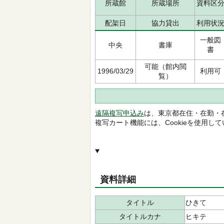
所蔵館
所蔵場所
資料区
配架日
協力貸出
利用状
一般図
中央
書庫
書
可能（館内閲
1996/03/29
利用可
覧）
遠隔複写申込み
は、東京都在住・在勤・
複写カート機能には、Cookieを使用し
資料詳細
タイトル
ひきて
タイトルカナ
ヒキテ