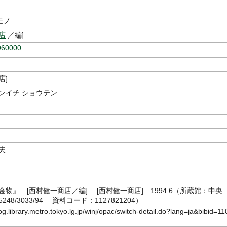
モノ
店
／編]
960000
店]
ンイチ ショウテン
夫
金物』 [西村健一商店／編] [西村健一商店] 1994.6（所蔵館：中
248/3033/94 資料コード：1127821204）
log.library.metro.tokyo.lg.jp/winj/opac/switch-detail.do?lang=ja&bibid=11