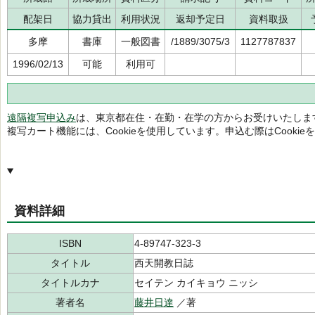
配架日
協力貸出
利用状況
返却予定日
資料取扱
多摩
書庫
一般図書
/1889/3075/3
1127787837
1996/02/13
可能
利用可
遠隔複写申込み
は、東京都在住・在勤・在学の方からお受けいたしま
複写カート機能には、Cookieを使用しています。申込む際はCooki
資料詳細
ISBN
4-89747-323-3
タイトル
西天開教日誌
タイトルカナ
セイテン カイキョウ ニッシ
著者名
藤井日達
／著