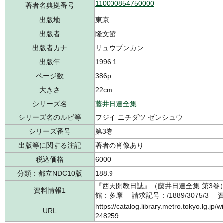
110000854750000
著者名典拠番号
出版地
東京
出版者
隆文館
出版者カナ
リュウブンカン
出版年
1996.1
ページ数
386p
大きさ
22cm
シリーズ名
藤井日達全集
シリーズ名のルビ等
フジイ ニチダツ ゼンシュウ
シリーズ番号
第3巻
出版等に関する注記
著者の肖像あり
税込価格
6000
分類：都立NDC10版
188.9
『西天開教日誌』（藤井日達全集 第3巻）
資料情報1
館：多摩 請求記号：/1889/3075/3 資
https://catalog.library.metro.tokyo.lg.jp
URL
248259