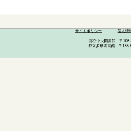
サイトポリシー
個人情
都立中央図書館 〒106-857
都立多摩図書館 〒185-852