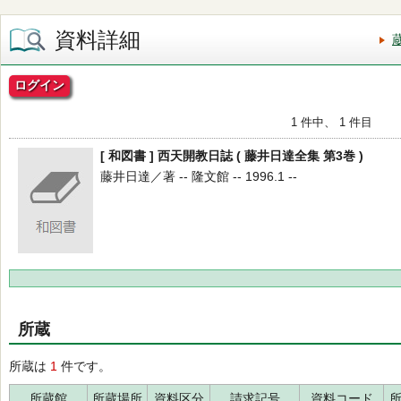
資料詳細
ログイン
1 件中、 1 件目
[ 和図書 ] 西天開教日誌 ( 藤井日達全集 第3巻 )
藤井日達／著 -- 隆文館 -- 1996.1 --
所蔵
所蔵は
1
件です。
所蔵館
所蔵場所
資料区分
請求記号
資料コード