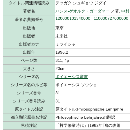
タイトル関連情報読み
テツガク シュギョウ ジダイ
著者名
ハンス‐ゲオルク・ガーダマー
／著,
中村
120000101340000
,
110000727000000
著者名典拠番号
出版地
東京
出版者
未来社
出版者カナ
ミライシャ
出版年
1996.2
ページ数
311, 4p
大きさ
20cm
シリーズ名
ポイエーシス叢書
シリーズ名のルビ等
ポイエーシス ソウショ
シリーズ番号
31
シリーズ番号読み
31
原タイトル注記
原タイトル:Philosophische Lehrjahre
都立翻訳原書名注記
Philosophische Lehrjahre.の翻訳
累積注記
「哲学修業時代」(1982年刊)の改題