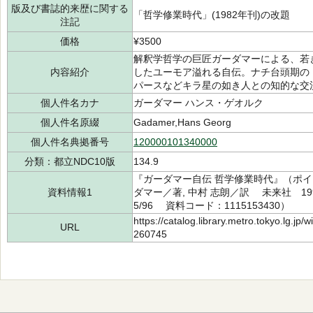
版及び書誌的来歴に関する
「哲学修業時代」(1982年刊)の改題
注記
価格
¥3500
解釈学哲学の巨匠ガーダマーによる、若
内容紹介
したユーモア溢れる自伝。ナチ台頭期の
パースなどキラ星の如き人との知的な交
個人件名カナ
ガーダマー ハンス・ゲオルク
個人件名原綴
Gadamer,Hans Georg
個人件名典拠番号
120000101340000
分類：都立NDC10版
134.9
『ガーダマー自伝 哲学修業時代』（ポイ
資料情報1
ダマー／著, 中村 志朗／訳 未来社 199
5/96 資料コード：1115153430）
https://catalog.library.metro.tokyo.lg.jp
URL
260745