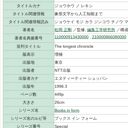
タイトルカナ
ジョウホウ ノ レキシ
タイトル関連情報
象形文字から人工知能まで
タイトル関連情報読み
ショウケイ モジ カラ ジンコウ チノウ 
著者名
松岡 正剛
／監修,
編集工学研究所
／構
110000913430000
,
210000866080000
著者名典拠番号
並列タイトル
The longest chronicle
版表示
増補
出版地
東京
出版者
NTT出版
出版者カナ
エヌティーティー シュッパン
出版年
1996.3
ページ数
449p
大きさ
26cm
シリーズ名
Books in form
シリーズ名のルビ等
ブックス イン フォーム
シリーズ番号
Special