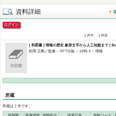
資料詳細
ログイン
1 件中、 1 件目
[ 和図書 ] 情報の歴史 象形文字から人工知能まで ( Books i
松岡 正剛／監修 -- NTT出版 -- 1996.3 -- 増補
所蔵
所蔵は
2
件です。
所蔵館
所蔵場所
資料区分
請求記号
資料コード