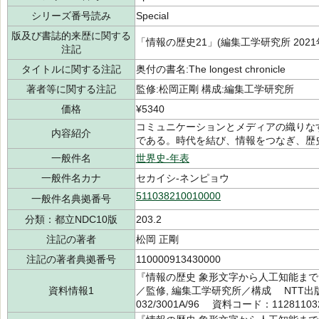
シリーズ番号読み
Special
版及び書誌的来歴に関する
「情報の歴史21」(編集工学研究所 202
注記
タイトルに関する注記
奥付の書名:The longest chronicle
著者等に関する注記
監修:松岡正剛 構成:編集工学研究所
価格
¥5340
コミュニケーションとメディアの織りな
内容紹介
である。時代を結び、情報をつなぎ、歴
一般件名
世界史-年表
一般件名カナ
セカイシ-ネンピョウ
511038210010000
一般件名典拠番号
分類：都立NDC10版
203.2
注記の著者
松岡 正剛
注記の著者典拠番号
110000913430000
『情報の歴史 象形文字から人工知能まで』（Boo
資料情報1
／監修, 編集工学研究所／構成 NTT出版
032/3001A/96 資料コード：11281103