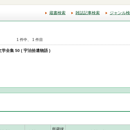
蔵書検索
雑誌記事検索
ジャンル検
1 件中、 1 件目
学全集 50 ( 宇治拾遺物語 )
所蔵状