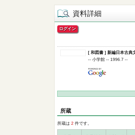
資料詳細
ログイン
[ 和図書 ] 新編日本古典文
-- 小学館 -- 1996.7 --
所蔵
所蔵は
2
件です。