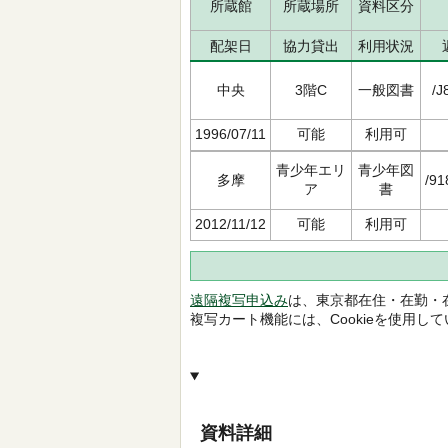
所蔵館
所蔵場所
資料区分
配架日
協力貸出
利用状況
中央
3階C
一般図書
/J
1996/07/11
可能
利用可
青少年エリ
青少年図
多摩
/91
ア
書
2012/11/12
可能
利用可
遠隔複写申込み
は、東京都在住・在勤・
複写カート機能には、Cookieを使用し
資料詳細