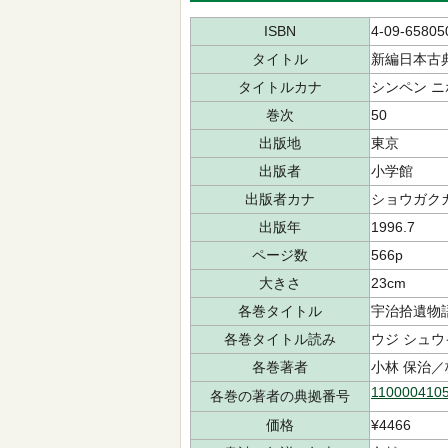
ISBN
4-09-65805
タイトル
新編日本古
タイトルカナ
シンペン ニ
巻次
50
出版地
東京
出版者
小学館
出版者カナ
ショウガク
出版年
1996.7
ページ数
566p
大きさ
23cm
各巻タイトル
宇治拾遺物
各巻タイトル読み
ウジ シュウ
各巻著者
小林 保治／
110000410
各巻の著者の典拠番号
価格
¥4466