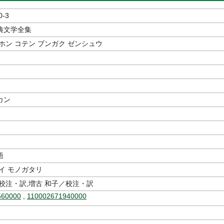
0-3
典文学全集
ホン コテン ブンガク ゼンシュウ
カン
語
イ モノガタリ
校注・訳,増古 和子／校注・訳
560000
,
110002671940000