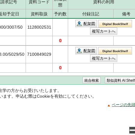
請求記号
資料コード
資料の利用
態
返却予定日
資料取扱
予約数
付録注記
備考
配架図
Digital BookShelf
800/3007/50
1128002531
0
配架図
Digital BookShelf
8.00/5029/50
7100849029
0
在学の方からお受けいたします。
ています。申込む際はCookieを有効にしてください。
ページの先