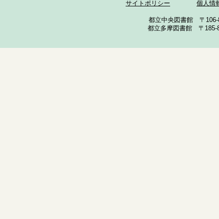
サイトポリシー
個人情
都立中央図書館 〒106-857
都立多摩図書館 〒185-852