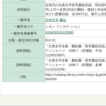
近現代の古典文学研究書総目録。明治初年
内容紹介
学(上代〜近世)作品の翻刻・復刻と作
分けた図書目録。全26672点。索引も充
一般件名
日本文学-書誌
一般件名カナ
ニホン ブンガク-ショシ
510401810120000
一般件名典拠番号
分類：都立NDC10版
910.31
『古典文学全集・翻刻書・研究書総目録
資料情報1
アソシエーツ 1996.7（所蔵館：中央 請
1128019987）
『古典文学全集・翻刻書・研究書総目録
資料情報2
アソシエーツ 1996.7（所蔵館：多摩 請
1115210199）
https://catalog.library.metro.tokyo.lg.jp
URL
304260