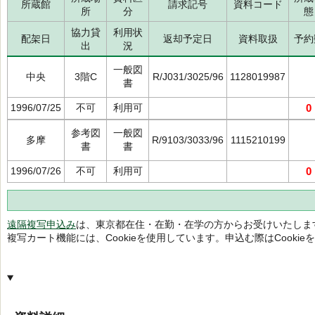
所蔵館
請求記号
資料コード
所
分
態
協力貸
利用状
配架日
返却予定日
資料取扱
予約
出
況
一般図
中央
3階C
R/J031/3025/96
1128019987
書
1996/07/25
不可
利用可
0
参考図
一般図
多摩
R/9103/3033/96
1115210199
書
書
1996/07/26
不可
利用可
0
遠隔複写申込み
は、東京都在住・在勤・在学の方からお受けいたしま
複写カート機能には、Cookieを使用しています。申込む際はCooki