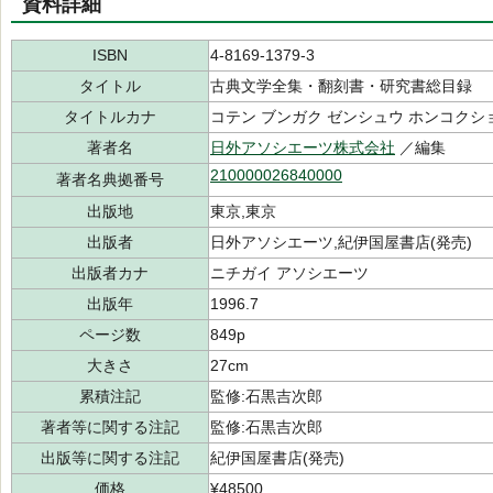
資料詳細
ISBN
4-8169-1379-3
タイトル
古典文学全集・翻刻書・研究書総目録
タイトルカナ
コテン ブンガク ゼンシュウ ホンコクシ
著者名
日外アソシエーツ株式会社
／編集
210000026840000
著者名典拠番号
出版地
東京,東京
出版者
日外アソシエーツ,紀伊国屋書店(発売)
出版者カナ
ニチガイ アソシエーツ
出版年
1996.7
ページ数
849p
大きさ
27cm
累積注記
監修:石黒吉次郎
著者等に関する注記
監修:石黒吉次郎
出版等に関する注記
紀伊国屋書店(発売)
価格
¥48500