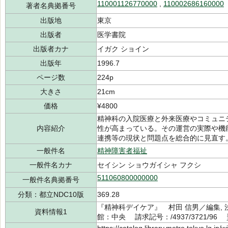
110001126770000
,
110002686160000
著者名典拠番号
出版地
東京
出版者
医学書院
出版者カナ
イガク ショイン
出版年
1996.7
ページ数
224p
大きさ
21cm
価格
¥4800
精神科の入院医療と外来医療やコミュニ
内容紹介
性が高まっている。その運営の実際や機
連携等の現状と問題点を総合的に見直す
一般件名
精神障害者福祉
一般件名カナ
セイシン ショウガイシャ フクシ
511060800000000
一般件名典拠番号
分類：都立NDC10版
369.28
『精神科デイケア』 村田 信男／編集, 浅
資料情報1
館：中央 請求記号：/4937/3721/96 