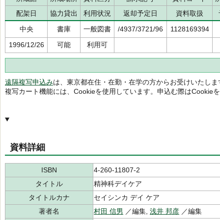
配架日
協力貸出
利用状況
返却予定日
資料取扱
中央
書庫
一般図書
/4937/3721/96
1128169394
1996/12/26
可能
利用可
遠隔複写申込み
は、東京都在住・在勤・在学の方からお受けいたしま
複写カート機能には、Cookieを使用しています。申込む際はCooki
資料詳細
ISBN
4-260-11807-2
タイトル
精神科デイケア
タイトルカナ
セイシンカ デイ ケア
著者名
村田 信男
／編集,
浅井 邦彦
／編集