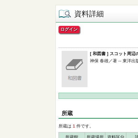
資料詳細
ログイン
[ 和図書 ] スコット周
神保 春雄／著 -- 東洋出版 --
所蔵
所蔵は
1
件です。
所蔵館
所蔵場所
資料区分