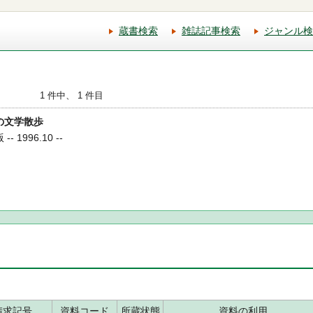
蔵書検索
雑誌記事検索
ジャンル検
1 件中、 1 件目
辺の文学散歩
 1996.10 --
請求記号
資料コード
所蔵状態
資料の利用