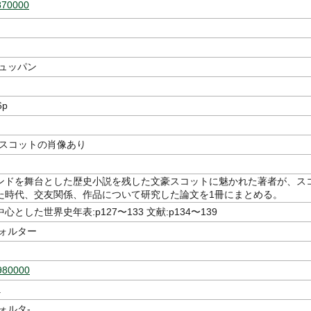
870000
シュッパン
6p
・スコットの肖像あり
ンドを舞台とした歴史小説を残した文豪スコットに魅かれた著者が、ス
た時代、交友関係、作品について研究した論文を1冊にまとめる。
とした世界史年表:p127〜133 文献:p134〜139
ウォルター
980000
.
ォルタ-