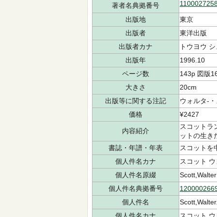
110002725
著者名典拠番号
出版地
東京
出版者
東洋出版
出版者カナ
トウヨウ 
出版年
1996.10
ページ数
143p 図版1
大きさ
20cm
出版等に関する注記
ウォルタ-
価格
¥2427
スコットラ
内容紹介
ットの生き
書誌・年譜・年表
スコットを中心
個人件名カナ
スコット 
個人件名原綴
Scott,Walter
個人件名典拠番号
120000266
個人件名
Scott,Walter
個人件名カナ
スコット,ウ