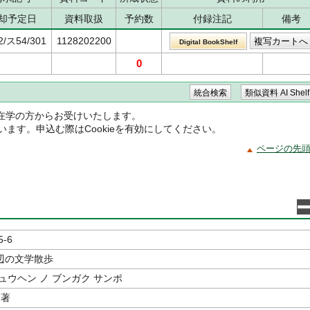
却予定日
資料取扱
予約数
付録注記
備考
2/ス54/301
1128202200
Digital BookShelf
0
在学の方からお受けいたします。
ています。申込む際はCookieを有効にしてください。
ページの先
5-6
辺の文学散歩
ュウヘン ノ ブンガク サンポ
著