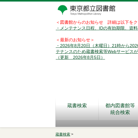
＜図書館からのお知らせ 詳細は以下をク
・メンテナンス日程、IDの有効期限、資
＜最新のお知らせ＞
・2026年8月20日（木曜日）21時から2
テナンスのため蔵書検索等Webサービス
（更新 2026年8月5日）
蔵書検索
都内図書館等
統合検索
蔵書検索
>