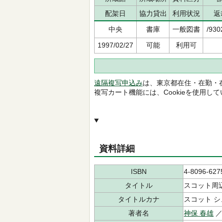
配架日
協力貸出
利用状況
返
中央
書庫
一般図書
/930
1997/02/27
可能
利用可
遠隔複写申込み
は、東京都在住・在勤・
複写カート機能には、Cookieを使用し
資料詳細
ISBN
4-8096-627
タイトル
スコット周
タイトルカナ
スコット シ
著者名
神保 春雄
／