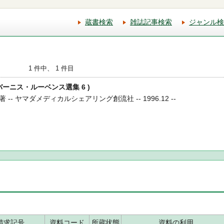
蔵書検索
雑誌記事検索
ジャンル検
1 件中、 1 件目
( バーニス・ルーベンス選集 6 )
- ヤマダメディカルシェアリング創流社 -- 1996.12 --
請求記号
資料コード
所蔵状態
資料の利用