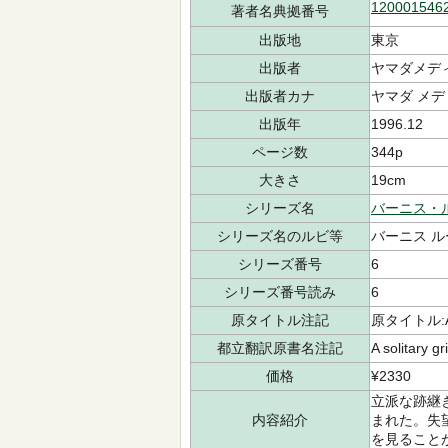
120001546
著者名典拠番号
出版地
東京
出版者
ヤマダメデ
出版者カナ
ヤマダ メデ
出版年
1996.12
ページ数
344p
大きさ
19cm
シリーズ名
バーニス・
シリーズ名のルビ等
バーニス ル
シリーズ番号
6
シリーズ番号読み
6
原タイトル注記
原タイトル:A so
都立翻訳原書名注記
A solitary 
価格
¥2330
立派な跡継
内容紹介
まれた。失
を見ること