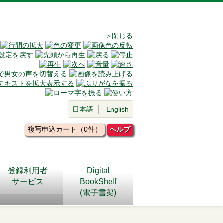
＞閉じる
日本語
English
複写申込カート（0件）
ヘルプ
登録利用者
Digital
サービス
BookShelf
(電子書架)