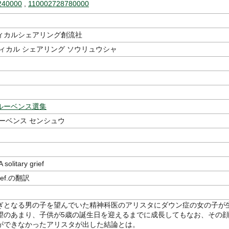
240000
,
110002728780000
ィカルシェアリング創流社
ィカル シェアリング ソウリュウシャ
ルーベンス選集
ーベンス センシュウ
litary grief
grief.の翻訳
ぎとなる男の子を望んでいた精神科医のアリスタにダウン症の女の子が
望のあまり、子供が5歳の誕生日を迎えるまでに成長してもなお、その
ができなかったアリスタが出した結論とは。