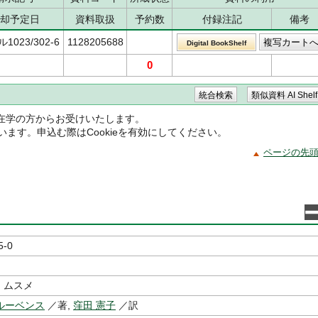
却予定日
資料取扱
予約数
付録注記
備考
/ル1023/302-6
1128205688
Digital BookShelf
0
在学の方からお受けいたします。
ています。申込む際はCookieを有効にしてください。
ページの先
5-0
イ ムスメ
ルーベンス
／著,
窪田 憲子
／訳