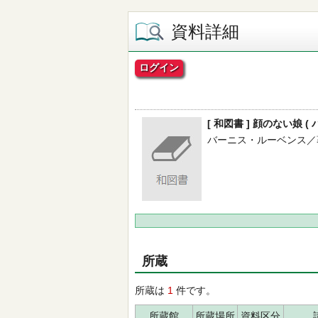
資料詳細
ログイン
[ 和図書 ] 顔のない娘 
バーニス・ルーベンス／著 -
所蔵
所蔵は
1
件です。
所蔵館
所蔵場所
資料区分