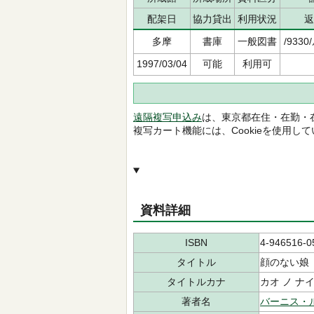
配架日
協力貸出
利用状況
返
多摩
書庫
一般図書
/9330
1997/03/04
可能
利用可
遠隔複写申込み
は、東京都在住・在勤・
複写カート機能には、Cookieを使用し
資料詳細
ISBN
4-946516-0
タイトル
顔のない娘
タイトルカナ
カオ ノ ナ
著者名
バーニス・