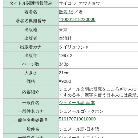
タイトル関連情報読み
サイコ ノ オウチョウ
著者名
飯島 紀
／著
110001818220000
著者名典拠番号
出版地
東京
出版者
泰流社
出版者カナ
タイリュウシャ
出版年
1997.2
ページ数
343p
大きさ
21cm
価格
¥9000
シュメール文明の研究をこころざす人に
内容紹介
すすめる本。漢字を使う日本人には象形
一般件名
シュメール語-読本
一般件名カナ
シュメールゴ-トクホン
510170710010000
一般件名典拠番号
一般件名
シュメール語-日本語
一般件名カナ
シュメールゴ-ニホンゴ