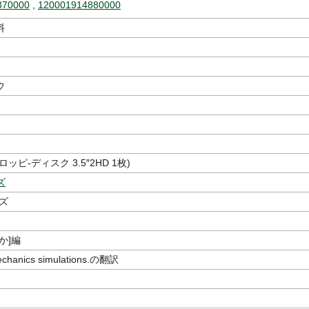
870000
,
120001914880000
料
ウ
ッピ-ディスク 3.5″2HD 1枚)
ズ
-ズ
ほか]編
mechanics simulations.の翻訳