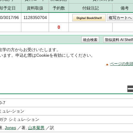
却予定日
資料取扱
予約数
付録注記
備考
30/3017/96
1128350704
Digital BookShelf
0
在学の方からお受けいたします。
ています。申込む際はCookieを有効にしてください。
ページの先
0-7
ミュレ-ション
ガク シミュレ-ション
著,
Jones
／著,
山本菊男
／訳