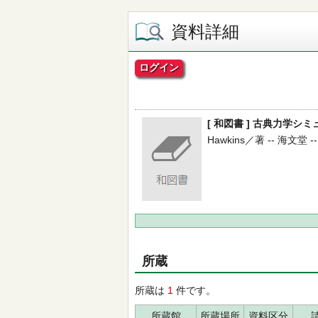
資料詳細
ログイン
[ 和図書 ] 古典力学シミュ
Hawkins／著 -- 海文堂 -- 
所蔵
所蔵は
1
件です。
所蔵館
所蔵場所
資料区分