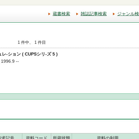
蔵書検索
雑誌記事検索
ジャンル検
1 件中、 1 件目
レ-ション ( CUPSシリ-ズ 5 )
1996.9 --
請求記号
資料コード
所蔵状態
資料の利用