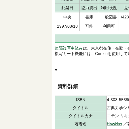
配架日
協力貸出
利用状況
返
中央
書庫
一般図書
/42
1997/08/18
可能
利用可
遠隔複写申込み
は、東京都在住・在勤・
複写カート機能には、Cookieを使用し
資料詳細
ISBN
4-303-5568
タイトル
古典力学シ
タイトルカナ
コテン リキ
著者名
Hawkins
／