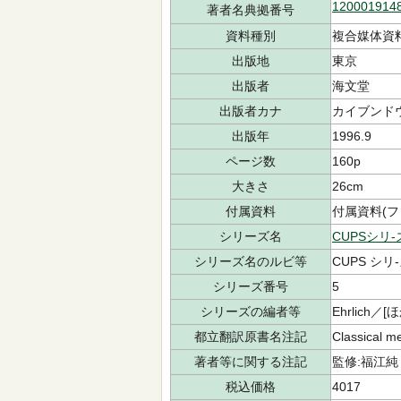
120001914
著者名典拠番号
資料種別
複合媒体資
出版地
東京
出版者
海文堂
出版者カナ
カイブンド
出版年
1996.9
ページ数
160p
大きさ
26cm
付属資料
付属資料(フロ
シリーズ名
CUPSシリ-
シリーズ名のルビ等
CUPS シリ
シリーズ番号
5
シリーズの編者等
Ehrlich／[
都立翻訳原書名注記
Classical 
著者等に関する注記
監修:福江純
税込価格
4017