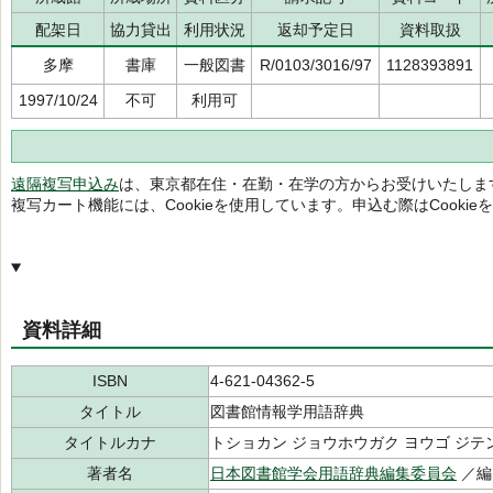
配架日
協力貸出
利用状況
返却予定日
資料取扱
多摩
書庫
一般図書
R/0103/3016/97
1128393891
1997/10/24
不可
利用可
遠隔複写申込み
は、東京都在住・在勤・在学の方からお受けいたしま
複写カート機能には、Cookieを使用しています。申込む際はCooki
資料詳細
ISBN
4-621-04362-5
タイトル
図書館情報学用語辞典
タイトルカナ
トショカン ジョウホウガク ヨウゴ ジテ
著者名
日本図書館学会用語辞典編集委員会
／編