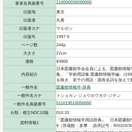
210000036590000
著者名典拠番号
出版地
東京
出版者
丸善
出版者カナ
マルゼン
出版年
1997.9
ページ数
244p
大きさ
22cm
価格
¥3800
日本図書館学会会員による、図書館情報
内容紹介
集。「学術用語集 図書館情報学編」(19
を除き、若干の用語・固有名詞を加えて
一般件名
図書館情報学-辞典
一般件名カナ
トショカン ジョウホウガク-ジテン
511019510050000
一般件名典拠番号
分類：都立NDC10版
010.33
『図書館情報学用語辞典』 日本図書館学
資料情報1
9（所蔵館：多摩 請求記号：R/0103/301