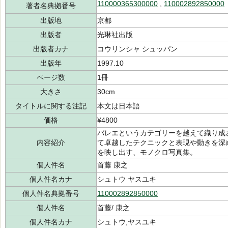
110000365300000
,
110002892850000
著者名典拠番号
出版地
京都
出版者
光琳社出版
出版者カナ
コウリンシャ シュッパン
出版年
1997.10
ページ数
1冊
大きさ
30cm
タイトルに関する注記
本文は日本語
価格
¥4800
バレエというカテゴリーを越えて織り成
内容紹介
て卓越したテクニックと表現や動きを深
を映し出す、モノクロ写真集。
個人件名
首藤 康之
個人件名カナ
シュトウ ヤスユキ
個人件名典拠番号
110002892850000
個人件名
首藤/ 康之
個人件名カナ
シュトウ,ヤスユキ