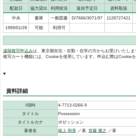
配架日
協力貸出
利用状況
返却予定日
資料取扱
中央
書庫
一般図書
D/7666/3071/97
1128727421
1999/01/28
可能
利用可
遠隔複写申込み
は、東京都在住・在勤・在学の方からお受けいたしま
複写カート機能には、Cookieを使用しています。申込む際はCooki
資料詳細
ISBN
4-7713-0266-9
タイトル
Possession
タイトルカナ
ポゼッション
著者名
操上 和美
／著,
首藤 康之
／著