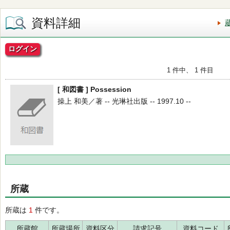
資料詳細
ログイン
1 件中、 1 件目
[ 和図書 ] Possession
操上 和美／著 -- 光琳社出版 -- 1997.10 --
所蔵
所蔵は
1
件です。
所蔵館
所蔵場所
資料区分
請求記号
資料コード