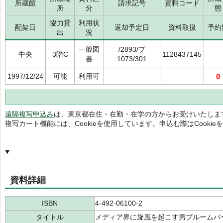
所蔵館
請求記号
資料コード
所
分
態
協力貸
利用状
配架日
返却予定日
資料取扱
予約
出
況
一般図
/2893/ブ
中央
3階C
1128437145
書
1073/301
1997/12/24
可能
利用可
0
遠隔複写申込み
は、東京都在住・在勤・在学の方からお受けいたしま
複写カート機能には、Cookieを使用しています。申込む際はCooki
資料詳細
ISBN
4-492-06100-2
タイトル
メディア界に旋風を起こす男ブルームバ