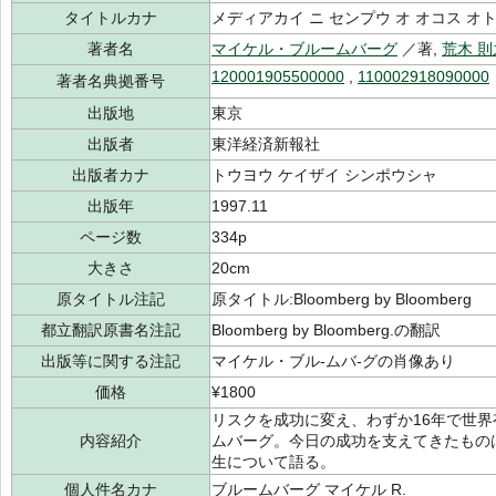
タイトルカナ
メディアカイ ニ センプウ オ オコス オ
著者名
マイケル・ブルームバーグ
／著,
荒木 則
120001905500000
,
110002918090000
著者名典拠番号
出版地
東京
出版者
東洋経済新報社
出版者カナ
トウヨウ ケイザイ シンポウシャ
出版年
1997.11
ページ数
334p
大きさ
20cm
原タイトル注記
原タイトル:Bloomberg by Bloomberg
都立翻訳原書名注記
Bloomberg by Bloomberg.の翻訳
出版等に関する注記
マイケル・ブル-ムバ-グの肖像あり
価格
¥1800
リスクを成功に変え、わずか16年で世
内容紹介
ムバーグ。今日の成功を支えてきたもの
生について語る。
個人件名カナ
ブルームバーグ マイケル R.