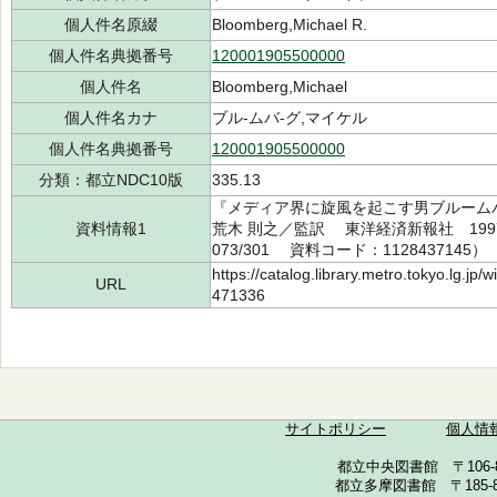
個人件名原綴
Bloomberg,Michael R.
個人件名典拠番号
120001905500000
個人件名
Bloomberg,Michael
個人件名カナ
ブル-ムバ-グ,マイケル
個人件名典拠番号
120001905500000
分類：都立NDC10版
335.13
『メディア界に旋風を起こす男ブルーム
資料情報1
荒木 則之／監訳 東洋経済新報社 1997
073/301 資料コード：1128437145）
https://catalog.library.metro.tokyo.lg.jp
URL
471336
サイトポリシー
個人情
都立中央図書館 〒106-857
都立多摩図書館 〒185-852