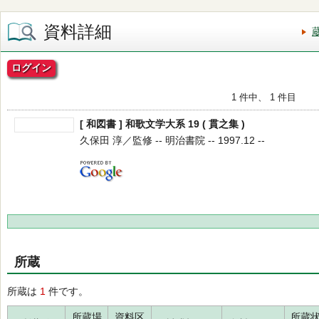
資料詳細
ログイン
1 件中、 1 件目
[ 和図書 ] 和歌文学大系 19 ( 貫之集 )
久保田 淳／監修 -- 明治書院 -- 1997.12 --
所蔵
所蔵は
1
件です。
所蔵場
資料区
所蔵