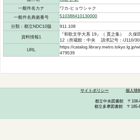
一般件名カナ
ワカ-ヒョウシャク
510388410130000
一般件名典拠番号
分類：都立NDC10版
911.108
『和歌文学大系 19』（ 貫之集） 久保田 
資料情報1
12（所蔵館：中央 請求記号：/J110/303
https://catalog.library.metro.tokyo.lg.jp
URL
479539
サイトポリシー
個人情
都立中央図書館 〒106-857
都立多摩図書館 〒185-852