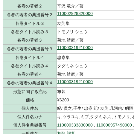
各巻の著者２
平沢 竜介／著
110002928320000
各巻の著者の典拠番号２
各巻タイトル３
友則集
各巻タイトル読み３
トモノリ シュウ
各巻の著者３
菊地 靖彦／著
110000319210000
各巻の著者の典拠番号３
各巻タイトル４
忠岑集
各巻タイトル読み４
タダミネ シュウ
各巻の著者４
菊地 靖彦／著
110000319210000
各巻の著者の典拠番号４
形態に関する注記
布装
価格
¥6200
個人件名
紀/ 貫之,壬生/ 忠岑,紀/ 友則,凡河内/ 躬恒
個人件名カナ
キ,ツラユキ,ミブ,タダミネ,キ,トモノリ
個人件名典拠番号
110000333830000
,
110000957490000
一般件名
和歌-評釈