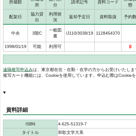
所蔵館
請求記号
資料コード
所
分
態
協力貸
利用状
配架日
返却予定日
資料取扱
予約
出
況
一般図
中央
3階C
/J110/3038/19
1128454370
書
1998/01/19
可能
利用可
0
遠隔複写申込み
は、東京都在住・在勤・在学の方からお受けいたしま
複写カート機能には、Cookieを使用しています。申込む際はCooki
資料詳細
ISBN
4-625-51319-7
タイトル
和歌文学大系