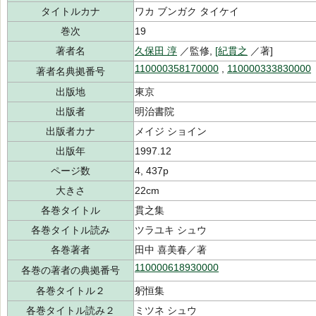
タイトルカナ
ワカ ブンガク タイケイ
巻次
19
著者名
久保田 淳
／監修,
[紀貫之
／著]
110000358170000
,
110000333830000
著者名典拠番号
出版地
東京
出版者
明治書院
出版者カナ
メイジ ショイン
出版年
1997.12
ページ数
4, 437p
大きさ
22cm
各巻タイトル
貫之集
各巻タイトル読み
ツラユキ シュウ
各巻著者
田中 喜美春／著
110000618930000
各巻の著者の典拠番号
各巻タイトル２
躬恒集
各巻タイトル読み２
ミツネ シュウ